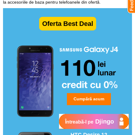
la accesoriile de baza pentru telefoanele din ofertă.
Oferta Best Deal
Cumpără acum
Djingo
Întreabă-l pe
HTC Desire 12