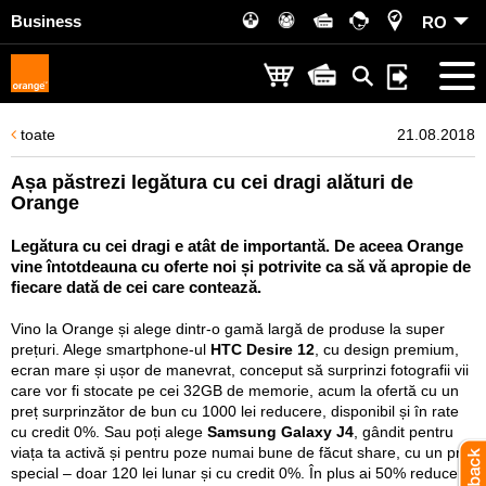
Business
RO
toate
21.08.2018
Așa păstrezi legătura cu cei dragi alături de
Orange
Legătura cu cei dragi e atât de importantă. De aceea Orange
vine întotdeauna cu oferte noi și potrivite ca să vă apropie de
fiecare dată de cei care contează.
Vino la Orange și alege dintr-o gamă largă de produse la super
prețuri. Alege smartphone-ul
HTC Desire 12
, cu design premium,
ecran mare și ușor de manevrat, conceput să surprinzi fotografii vii
care vor fi stocate pe cei 32GB de memorie, acum la ofertă cu un
preț surprinzător de bun cu 1000 lei reducere, disponibil și în rate
cu credit 0%. Sau poți alege
Samsung Galaxy J4
, gândit pentru
viața ta activă și pentru poze numai bune de făcut share, cu un preț
special – doar 120 lei lunar și cu credit 0%. În plus ai 50% reducere