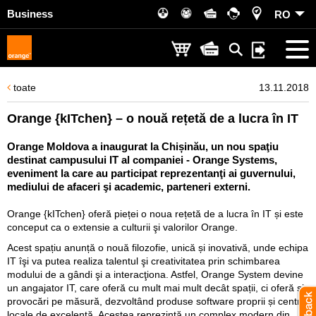
Business
RO
toate
13.11.2018
Orange {kITchen} – o nouă rețetă de a lucra în IT
Orange Moldova a inaugurat la Chișinău, un nou spaţiu
destinat campusului IT al companiei - Orange Systems,
eveniment la care au participat reprezentanţi ai guvernului,
mediului de afaceri şi academic, parteneri externi.
Orange {kITchen} oferă pieței o noua rețetă de a lucra în IT și este
conceput ca o extensie a culturii şi valorilor Orange.
Acest spațiu anunță o nouă filozofie, unică și inovativă, unde echipa
IT îşi va putea realiza talentul şi creativitatea prin schimbarea
modului de a gândi şi a interacţiona. Astfel, Orange System devine
un angajator IT, care oferă cu mult mai mult decât spații, ci oferă și
provocări pe măsură, dezvoltând produse software proprii și centre
locale de excelență. Acestea reprezintă un complex modern din