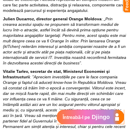
care fac parte activitatea, distracţia şi relaxarea, componente care
modelează parcursul şi experiența angajatului.
Julien Ducarroz, director general Orange Moldova
:
„Prin
crearea acestui spațiu ne propunem să transformam mediul de
lucru într-o atracție, astfel încât să devină prima opțiune pentru
majoritatea angajaților targetaţi. Pentru mine, acest spațiu este mai
mult despre ceea ce va fi Orange în viitor. Prin lansarea Orange
{kITchen} reiterăm interesul şi ambiția companiei noastre de a fi un
actor activ şi atractiv atât pe piața națională, cât şi pe piața
internațională de servicii IT. Investiția noastră reconfirmă fermitatea
în dezvoltarea acestei direcții de business”.
Vitalie Tarlev, secretar de stat, Ministerul Economiei şi
Infrastructurii
: ”Apreciem investițiile pe care le face compania
Orange şi faptul că aduceți know-how în Republica Moldova. Vreau
să constat că trăim într-o epocă a convergenței. Viitorul este incert,
dar se mișcă foarte rapid, din mai multe direcții vin schimbări care
vor influența ceea ce va fi mâine. Cu siguranță, ceea ce se
întâmplă astăzi aici are un loc asigurat pentru viitorul apropiat și
mediu și, cu siguranță, aceste investiții vor avea un viitor luminos
aici în țară. Vreau să menționez că Orange Moldova a fost un
Djingo
Întreabă-l pe
partener fidel al Guvernului în implementarea mai multor proiecte.
Permanent am simțit atenția și interesul, chiar și pentru cele recent