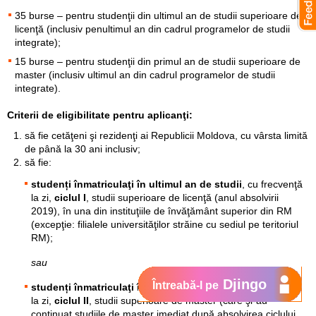
35 burse – pentru studenţii din ultimul an de studii superioare de
licenţă (inclusiv penultimul an din cadrul programelor de studii
integrate);
15 burse – pentru studenţii din primul an de studii superioare de
master (inclusiv ultimul an din cadrul programelor de studii
integrate).
Criterii de eligibilitate pentru aplicanţi:
să fie cetăţeni şi rezidenţi ai Republicii Moldova, cu vârsta limită
de până la 30 ani inclusiv;
să fie:
studenți înmatriculaţi în ultimul an de studii
, cu frecvenţă
la zi,
ciclul I
, studii superioare de licenţă (anul absolvirii
2019), în una din instituţiile de învăţământ superior din RM
(excepţie: filialele universităţilor străine cu sediul pe teritoriul
RM);
sau
Djingo
Întreabă-l pe
studenți înmatriculaţi în primul an de studii
, cu frecvenţă
la zi,
ciclul II
, studii superioare de master (care şi-au
continuat studiile de master imediat după absolvirea ciclului