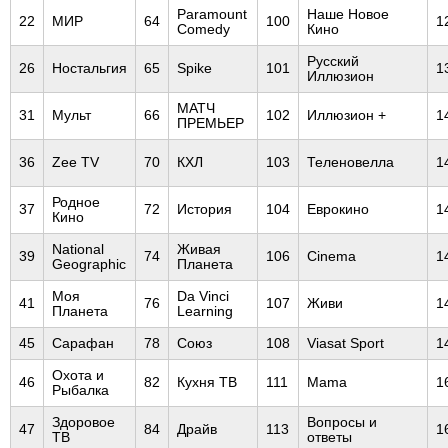
Paramount
Наше Новое
22
МИР
64
100
1
Comedy
Кино
Русский
26
Ностальгия
65
Spike
101
1
Иллюзион
МАТЧ
31
Мульт
66
102
Иллюзион +
1
ПРЕМЬЕР
36
Zee TV
70
КХЛ
103
Теленовелла
1
Родное
37
72
История
104
Еврокино
1
Кино
National
Живая
39
74
106
Cinema
1
Geographic
Планета
Моя
Da Vinci
41
76
107
Живи
1
Планета
Learning
45
Сарафан
78
Союз
108
Viasat Sport
1
Охота и
46
82
Кухня ТВ
111
Mama
1
Рыбалка
Здоровое
Вопросы и
47
84
Драйв
113
1
ТВ
ответы