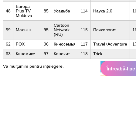
Europa
48
Plus TV
85
Усадьба
114
Наука 2.0
1
Moldova
Cartoon
59
Малыш
95
Network
115
Психология
1
(RU)
62
FOX
96
Киносемья
117
Travel+Adventure
1
63
Киномикс
97
Кинохит
118
Trick
Vă mulţumim pentru înţelegere.
Întreabă-l pe