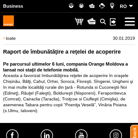
Business
RO
toate
30.01.2019
Raport de îmbunătăţire a reţelei de acoperire
Pe parcursul ultimelor 6 luni, compania Orange Moldova a
lansat noi staţii de telefonie mobilă.
Aceasta a favorizat îmbunătăţirea reţelei de acoperire în oraşele
Chișinău, Bălţi, Cahul, Orhei, Soroca, Floreşti, Sîngerei, Ungheni şi
în mai multe localităţi rurale din ţară - Rotunda si Cuconeştii Noi
(Edineţ), Răuţel (Faleşti), Boldureşti (Nisporeni), Ferapontievca
(Comrat), Cairaclia (Taraclia), Troiţcoe si Ciufleşti (Cimişlia), de
asemenea Tabara pentru copii “Poeniţa Veselă”, Vinăria Poiana
(s.Ulmu, Ialoveni).