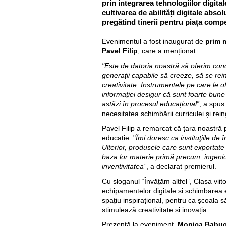
prin integrarea tehnologiilor digital
cultivarea de abilități digitale abso
pregătind tinerii pentru piața compet
Evenimentul a fost inaugurat de
prim 
Pavel Filip
, care a menționat:
"Este de datoria noastră să oferim con
generații capabile să creeze, să se re
creativitate. Instrumentele pe care le 
informației desigur că sunt foarte bune
astăzi în procesul educațional”
, a spus
necesitatea schimbării curriculei și rei
Pavel Filip a remarcat că țara noastră 
educație. "
Îmi doresc ca instituţiile de
Ulterior, produsele care sunt exportat
baza lor materie primă precum: ingenioz
inventivitatea”
, a declarat premierul.
Cu sloganul “Învățăm altfel”, Clasa viit
echipamentelor digitale și schimbarea e
spațiu inspirațional, pentru ca școala 
stimulează creativitate și inovația.
Prezentă la eveniment,
Monica Babuc, 