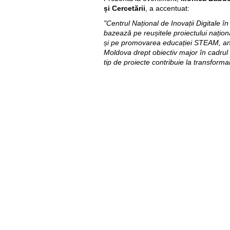
și Cercetării
, a accentuat:
"Centrul Național de Inovații Digitale în
bazează pe reușitele proiectului națio
și pe promovarea educației STEAM, an
Moldova drept obiectiv major în cadrul 
tip de proiecte contribuie la transform
țară, subliniind importanța domeniilor ști
arte, antreprenoriat, și dezvoltând abil
secolului XXI. Ministerul Educației Cult
eforturile pentru a consolida proiectul ,,
nivel național"
, a afirmat oficialul.
Peste 30 de tipuri de tehnologii sunt util
care echipamente digitale educațional
SMART, seturi de robotică, imprimante 
senzori, microcircuite, ochelari VR, ca
sisteme pentru casa inteligentă, etc. A
fenomenelor și a conceptelor din fizică, 
matematică, informatică, dar și dezvoltă
emoțională.
Karen Hilliard, Șefa Misiunii USAID
menționat: