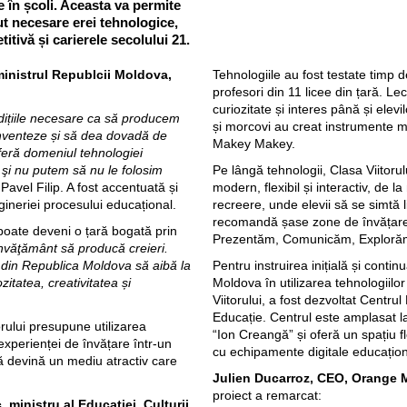
e în școli. Aceasta va permite
lut necesare erei tehnologice,
itivă și carierele secolului 21.
ministrul Republcii Moldova,
Tehnologiile au fost testate timp d
profesori din 11 licee din țară. Lecț
curiozitate și interes până și elev
dițiile necesare ca să producem
și morcovi au creat instrumente mu
inventeze și să dea dovadă de
Makey Makey.
oferă domeniul tehnologiei
 şi nu putem să nu le folosim
Pe lângă tehnologii, Clasa Viitor
 Pavel Filip. A fost accentuată și
modern, flexibil și interactiv, de l
ngineriei procesului educațional.
recreere, unde elevii să se simtă l
recomandă șase zone de învățar
poate deveni o țară bogată prin
Prezentăm, Comunicăm, Exploră
 învăţământ să producă creieri.
e din Republica Moldova să aibă la
Pentru instruirea inițială și conti
itatea, creativitatea și
Moldova în utilizarea tehnologiilor 
Viitorului, a fost dezvoltat Centrul
Educație. Centrul este amplasat l
orului presupune utilizarea
“Ion Creangă” și oferă un spațiu fl
xperienței de învățare într-un
cu echipamente digitale educațion
să devină un mediu atractiv care
Julien Ducarroz, CEO, Orange
proiect a remarcat:
ministru al Educației, Culturii