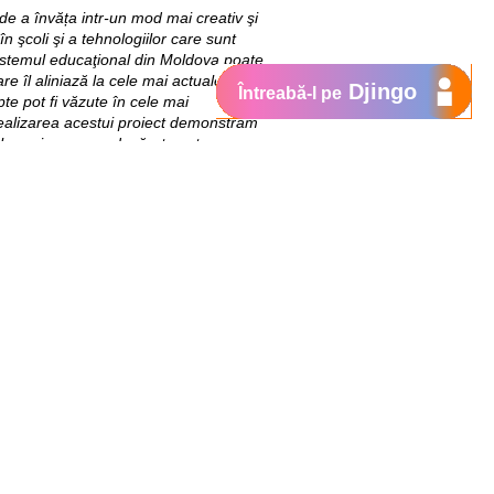
 de a învăța intr-un mod mai creativ şi
 în şcoli şi a tehnologiilor care sunt
Sistemul educaţional din Moldova poate
re îl aliniază la cele mai actuale
Djingo
Întreabă-l pe
te pot fi văzute în cele mai
realizarea acestui proiect demonstrăm
lucruri care cu adevărat sunt
caţiei tradiţionale pentru ca sa avem o
e actuale și viitoare vor fi instrute
sul de instruire al elevilor. Centrul
nte inspiraționale pentru profesori și
elevi pentru a testa echipamentele
e din țară.
torului depășește 12 Milioane de lei,
din bugetul public central și local.
at public-privat (PPP) dintre Guvernul
ducației, Culturii și Cercetăii,
Moldova finanțat de USAID, Guvernul
ange Moldova. Partenerii de
Universitatea Pedagogică de Stat “Ion
n Tiraspol și Centrul de Informații