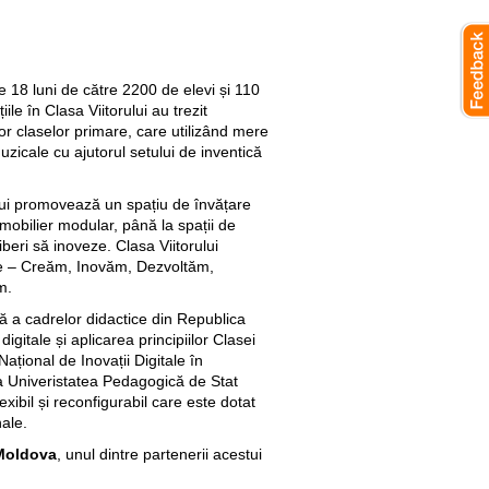
e 18 luni de către 2200 de elevi și 110
iile în Clasa Viitorului au trezit
ilor claselor primare, care utilizând mere
zicale cu ajutorul setului de inventică
ului promovează un spațiu de învățare
a mobilier modular, până la spații de
iberi să inoveze. Clasa Viitorului
e – Creăm, Inovăm, Dezvoltăm,
m.
nuă a cadrelor didactice din Republica
digitale și aplicarea principiilor Clasei
 Național de Inovații Digitale în
a Univeristatea Pedagogică de Stat
exibil și reconfigurabil care este dotat
ale.
 Moldova
, unul dintre partenerii acestui