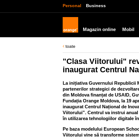
Personal
Business
Magazin online
Mobil
toate
"Clasa Viitorului" re
inaugurat Centrul Naț
La inițiativa Guvernului Republicii
partenerilor strategici de dezvoltar
din Moldova finanțat de USAID, Guv
Fundația Orange Moldova, la 19 april
inaugurat Centrul Național de Inovaț
Viitorului”. Centrul va instrui anua
în utilizarea tehnologiilor digitale î
Pe baza modelului European School
Viitorului vine să transforme sist