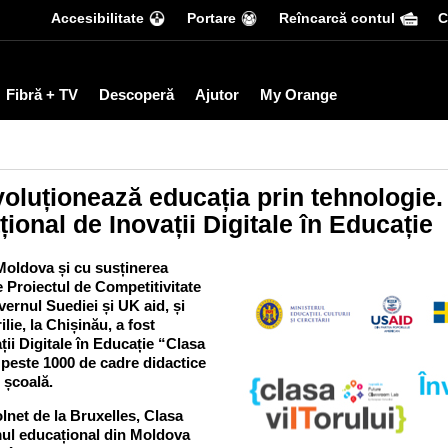
Accesibilitate
Portare
Reîncarcă contul
С
Fibră + TV
Descoperă
Ajutor
My Orange
voluționează educația prin tehnologie.
ional de Inovații Digitale în Educație
 Moldova și cu susținerea
e Proiectul de Competitivitate
ernul Suediei și UK aid, și
ie, la Chișinău, a fost
ii Digitale în Educație “Clasa
l peste 1000 de cadre didactice
n școală.
net de la Bruxelles, Clasa
emul educațional din Moldova