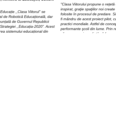
"Clasa Viitorului propune o reţetă
inspirat, graţie spaţiilor noi create
 Educație ,,Clasa Viitorul” se
folosite în procesul de predare. 
nal de Robotică Educațională, dar
fi mândru de acest proiect pilot, ca
unțată de Guvernul Republicii
practici mondiale. Astfel de concep
Strategiei ,,Educația-2020”. Acest
performante şcoli din lume. Prin 
area sistemului educațional din
că avem curaj, credinţă să facem 
ințifice, tehnologice, inginerie,
importante. Am rupt barierele edu
ități și competențe necesare
ţară mai bună în fiecare zi."
urii și Cercetării va depune toate
Clasei Viitorului” și a-l extinde la
Anual peste 1,000 de cadre didactic
aplicarea noilor tehnologii în proce
Clasa Viitorului va găzdui evenime
izate în Clasa Viitorului, printre
va permite vizite pentru clase de 
e precum ecrane interactive
digitale și le replica în toate școlil
3D, drone, laboratoare digitale,
mere panoramice, dispozitive și
Valoarea investițiilor în Clasa Vii
cestea permit explicarea
dintre care peste 5 Milioane de lei 
chimie, biologie, istorie,
Clasa Viitorului este un parteneri
 creativitatea și inteligența
Republicii Moldova prin Ministerul E
Proiectul de Competitivitate din 
Suediei și UK aid, și Fundația Or
 Moldova
, prezentă la eveniment a
implementare ai proiectului sunt 
Creangă”, Universitatea de Stat di