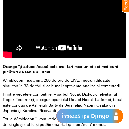
Orange îți aduce Acasă cele mai tari meciuri și cei mai buni
jucători de tenis ai lumii
Wimbledon înseamnă 250 de ore de LIVE, meciuri difuzate
simultan în 33 de țări și cele mai captivante analize și comentarii.
Printre vedetele competiției – sârbul Novak Djokovic, elvețianul
Roger Federer și, desigur, spaniolul Rafael Nadal. La femei, topul
este condus de Ashleigh Barty din Australia, Naomi Osaka din
Japonia și Karolina Plisova din Cehia.
Djingo
Întreabă-l pe
Tot la Wimbledon îi vom vedea pe Radu Albot, calificat la probele
de single și dublu și pe Simona Halep, numărul 7 mondial.