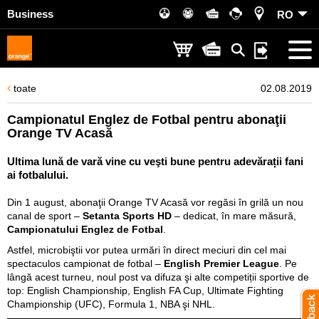
Business
RO
toate
02.08.2019
Campionatul Englez de Fotbal pentru abonaţii
Orange TV Acasă
Ultima lună de vară vine cu veşti bune pentru adevărații fani
ai fotbalului.
Din 1 august, abonaţii Orange TV Acasă vor regăsi în grilă un nou
canal de sport –
Setanta Sports HD
– dedicat, în mare măsură,
Campionatului Englez de Fotbal
.
Astfel, microbiştii vor putea urmări în direct meciuri din cel mai
spectaculos campionat de fotbal –
English Premier League
. Pe
lângă acest turneu, noul post va difuza şi alte competiții sportive de
top: English Championship, English FA Cup, Ultimate Fighting
Championship (UFC), Formula 1, NBA şi NHL.