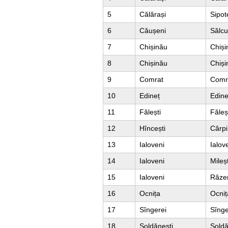
5
Călărași
Sipot
6
Căușeni
Sălcu
7
Chișinău
Chiși
8
Chișinău
Chiși
9
Comrat
Comr
10
Edineț
Edine
11
Fălești
Făleș
12
Hîncești
Cărpi
13
Ialoveni
Ialov
14
Ialoveni
Mileșt
15
Ialoveni
Răze
16
Ocnița
Ocniț
17
Sîngerei
Sînge
18
Șoldănești
Șoldă