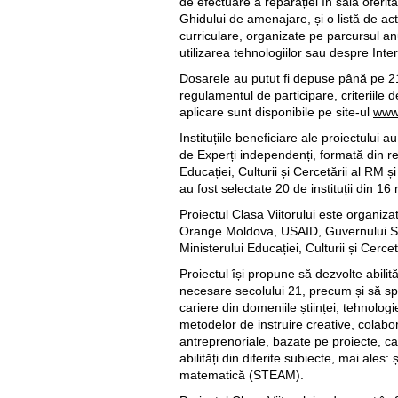
de efectuare a reparației în sala oferit
Ghidului de amenajare, și o listă de act
curriculare, organizate pe parcursul an
utilizarea tehnologiilor sau despre Intern
Dosarele au putut fi depuse până pe 21 i
regulamentul de participare, criteriile 
aplicare sunt disponibile pe site-ul
www.
Instituțiile beneficiare ale proiectului 
de Experți independenți, formată din re
Educației, Culturii și Cercetării al RM ș
au fost selectate 20 de instituții din 16 r
Proiectul Clasa Viitorului este organizat
Orange Moldova, USAID, Guvernului Su
Ministerului Educației, Culturii și Cercet
Proiectul își propune să dezvolte abilită
necesare secolului 21, precum și să sp
cariere din domeniile științei, tehnologi
metodelor de instruire creative, colabo
antreprenoriale, bazate pe proiecte, ca
abilități din diferite subiecte, mai ales: 
matematică (STEAM).