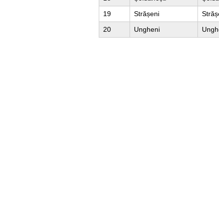
19
Strășeni
Străș
20
Ungheni
Ungh
Util
Despre Orange Moldova
ISO
Cod de etică
Cariera
Magazine
Magazinul mobil Orange
Semnătura Mobilă