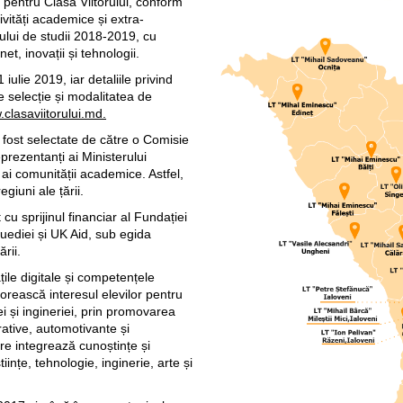
ă pentru Clasa Viitorului, conform
ivități academice și extra-
ului de studii 2018-2019, cu
et, inovații și tehnologii.
ulie 2019, iar detaliile privind
de selecție și modalitatea de
clasaviitorului.md.
au fost selectate de către o Comisie
prezentanți ai Ministerului
i ai comunității academice. Astfel,
egiuni ale țării.
 cu sprijinul financiar al Fundației
ediei și UK Aid, sub egida
ării.
țile digitale și competențele
orească interesul elevilor pentru
ei și ingineriei, prin promovarea
rative, automotivante și
re integrează cunoștințe și
științe, tehnologie, inginerie, arte și