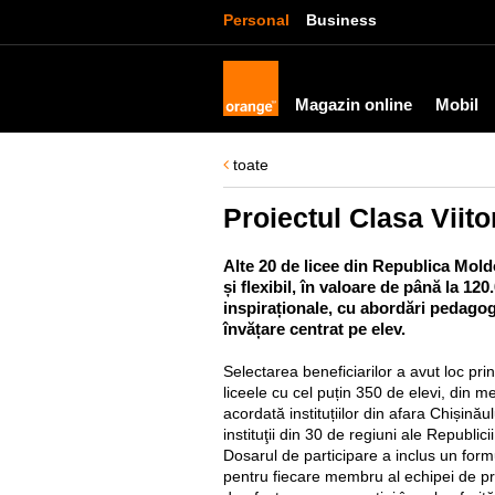
Personal
Business
Magazin online
Mobil
toate
Proiectul Clasa Viito
Alte 20 de licee din Republica Mold
și flexibil, în valoare de până la 1
inspiraționale, cu abordări pedagogi
învățare centrat pe elev.
Selectarea beneficiarilor a avut loc prin
liceele cu cel puțin 350 de elevi, din med
acordată instituțiilor din afara Chișinău
instituţii din 30 de regiuni ale Republic
Dosarul de participare a inclus un form
pentru fiecare membru al echipei de p