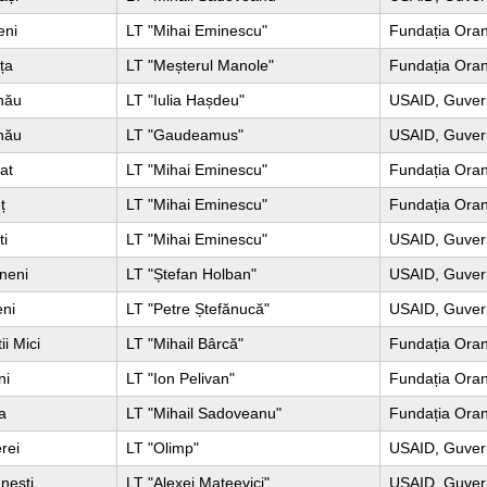
eni
LT "Mihai Eminescu"
Fundația Ora
ța
LT "Meșterul Manole"
Fundația Ora
nău
LT "Iulia Hașdeu"
USAID, Guvern
nău
LT "Gaudeamus"
USAID, Guvern
at
LT "Mihai Eminescu"
Fundația Ora
ț
LT "Mihai Eminescu"
Fundația Ora
ti
LT "Mihai Eminescu"
USAID, Guvern
neni
LT "Ștefan Holban"
USAID, Guvern
eni
LT "Petre Ștefănucă"
USAID, Guvern
ii Mici
LT "Mihail Bârcă"
Fundația Ora
ni
LT "Ion Pelivan"
Fundația Ora
a
LT "Mihail Sadoveanu"
Fundația Ora
rei
LT "Olimp"
USAID, Guvern
nești
LT "Alexei Mateevici"
USAID, Guvern