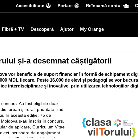
Accesibilitate
Portare
Reîncarcă contul
С
Fibră + TV
Descoperă
Ajutor
My Orange
rului și-a desemnat câștigătorii
ova vor beneficia de suport financiar în formă de echipament dig
20.000 MDL fiecare. Peste 16.000 de elevi și pedagogi se vor bucura
ce interdisciplinare și inovative, prin utilizarea tehnologiilor dig
 concurs. Au fost eligibile doar
iul urban și rural, prioritate fiind
lui. În această ediție, 75 de
ii Moldova s-au înscris în concurs.
ular de aplicare, Curriculum Vitae
roiect, scrisoare de angajament