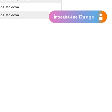
nge Moldova
nge Moldova
Djingo
Întreabă-l pe
Suport
My Orange
Ajutor
e
New
Orange Chat
Orange Service
Modele de cereri
Cum depui o reclamaţie
Protejează-te de fraude