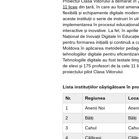
Proiectul Clasa Viitorului a demarat în
11 licee
din țară, în care au fost amena
flexibilă și echipamente digitale modern
aceste instituții o serie de instruiri în u
implementarea în procesul educaționa
interactive și inovative. La fel, în april
Național de Inovații Digitale în Educaț
pentru formarea inițială și continuă a 
Moldova în aplicarea metodelor pedago
tehnologiilor digitale pentru eficientiza
Tehnologiile digitale au fost testate ti
de elevi și 175 profesori de la cele 11 
proiectului pilot Clasa Viitorului.
Lista instituțiilor câștigătoare în pro
Nr.
Regiunea
Local
1
Anenii Noi
Aneni
2
Bălți
Bălți
3
Cahul
Cahu
4
Călărași
Călăr