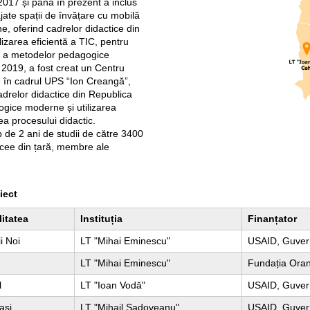
 2017 și până în prezent a inclus
jate spații de învățare cu mobilă
e, oferind cadrelor didactice din
tilizarea eficientă a TIC, pentru
l a metodelor pedagogice
ie 2019, a fost creat un Centru
ie în cadrul UPS “Ion Creangă”,
cadrelor didactice din Republica
gice moderne și utilizarea
rea procesului didactic.
mp de 2 ani de studii de către 3400
licee din țară, membre ale
iect
itatea
Instituția
Finanțator
i Noi
LT "Mihai Eminescu"
USAID, Guvern
LT "Mihai Eminescu"
Fundația Ora
l
LT "Ioan Vodă"
USAID, Guvern
ași
LT "Mihail Sadoveanu"
USAID, Guvern