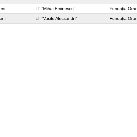
eni
LT "Mihai Eminescu"
Fundația Ora
eni
LT "Vasile Alecsandri"
Fundația Ora
Pagini web
Informaţii legale
my.orange.md
Condiţii contractuale
Magazin online
Documente necesare
Termeni utilizare magazin onlin
cybersecurity.orange.md
Condiții procurare dispozitive
systems.orange.md
Date personale
csr.orange.md
Indicatori de calitate
fundatia.orange.md
Interconectare şi acces
digitalcenter.orange.md