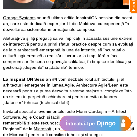
Orange Systems
anunță ultima ediție InspiratiON session din acest
an, care este dedicată experților IT din Moldova, cu experiență în
dezvoltarea sistemelor informaționale complexe.
Alăturați-vă și fiți pregătiți să vă implicați în această sesiune extrem
de interactivă pentru a primi sfaturi practice despre cum să evoluați
de la o arhitectură emergentă la una de intenție, să încurajați o
cultură inginerească a realizării lucrurilor la timp, fără a face
compromisuri în ceea ce privește calitatea, în timp ce identificaţi și
gestionaţi „deșeurile” și „datoriile” tehnice.
La InspiratiON Session #4
vom dezbate rolul arhitectului și al
arhitecturii emergente în lumea Agile. Arhitectura Agile/Lean este
necesară pentru a putea dezvolta sisteme majore și complexe într-
un sistem în perpetuă schimbare și pentru a evita adunarea
„datoriilor” tehnice (technical debt).
Invitatul special al evenimentului este Florin Cârdașim – Arhitect
Software, Agile Coach și facilitator. Florin are o expertiză tehnică
Djingo
remarcabilă și este recunoscut ca membru al programului „Director
Întreabă-l pe
Regional” de la
Microsoft
, un grup de experți independenți selectați
de Microsoft pentru a fi consilieri tehnici și strategici.