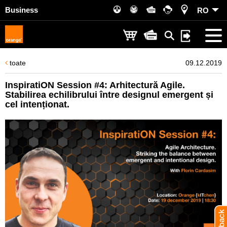
Business
RO
toate
09.12.2019
InspiratiON Session #4: Arhitectură Agile.
Stabilirea echilibrului între designul emergent și
cel intenționat.