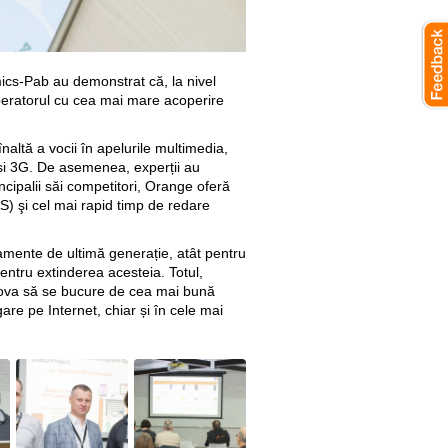
mics-Pab au demonstrat că, la nivel
eratorul cu cea mai mare acoperire
înaltă a vocii în apelurile multimedia,
 și 3G. De asemenea, experții au
ncipalii săi competitori, Orange oferă
) şi cel mai rapid timp de redare
mente de ultimă generație, atât pentru
pentru extinderea acesteia. Totul,
ldova să se bucure de cea mai bună
re pe Internet, chiar și în cele mai