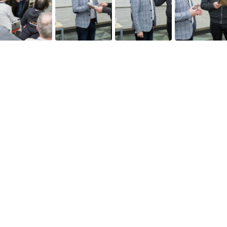
Pagini web
Informaţii legale
my.orange.md
Condiţii contractuale
Magazin online
Documente necesare
Termeni utilizare magazin onlin
cybersecurity.orange.md
Condiții procurare dispozitive
systems.orange.md