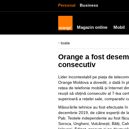
Personal
Business
Magazin online
Mobil
toate
Orange a fost desem
consecutiv
Lider incontestabil pe piața de telecom
Orange Moldova a dovedit, o dată în p
rețea de telefonie mobilă și Internet di
reușit să obțină consecutiv al 7-lea cert
superioară a rețelei sale, comparativ cu
Măsurările tehnice au fost efectuate î
decembrie 2019, de către experții de
Pab. Testele independente au fost făcute
Soroca, Ungheni, Vulcănești, Bălți, Ca