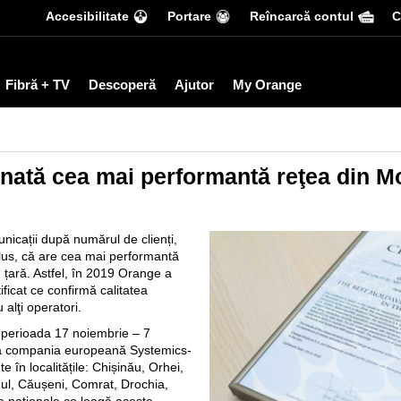
Accesibilitate
Portare
Reîncarcă contul
С
Fibră + TV
Descoperă
Ajutor
My Orange
nată cea mai performantă reţea din Mo
unicații după numărul de clienți,
lus, că are cea mai performantă
n țară. Astfel, în 2019 Orange a
ificat ce confirmă calitatea
 alţi operatori.
n perioada 17 noiembrie – 7
 la compania europeană Systemics-
 în localitățile: Chișinău, Orhei,
hul, Căușeni, Comrat, Drochia,