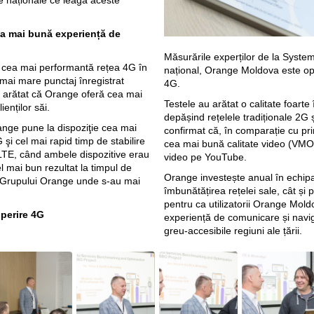
le naționale ce leagă aceste
a mai bună experiență de
Măsurările experților de la Syste
e cea mai performantă rețea 4G în
național, Orange Moldova este op
 mai mare punctaj înregistrat
4G.
 au arătat că Orange oferă cea mai
Testele au arătat o calitate foarte 
enților săi.
depășind rețelele tradiționale 2G
ange pune la dispoziţie cea mai
confirmat că, în comparație cu pri
 şi cel mai rapid timp de stabilire
cea mai bună calitate video (VMOS
VoLTE, când ambele dispozitive erau
video pe YouTube.
 mai bun rezultat la timpul de
Orange investește anual în echipa
rile Grupului Orange unde s-au mai
îmbunătățirea rețelei sale, cât și 
pentru ca utilizatorii Orange Mo
perire 4G
experiență de comunicare și naviga
greu-accesibile regiuni ale țării.