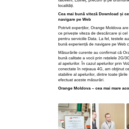
Ialoveni, Edineț, precum și pe drumuri
localități.
Cea mai bună viteză Download și ce
navigare pe Web
Potrivit experților, Orange Moldova ar
ce privește viteza de descărcare și cel
pentru serviciile Data. La fel, testele
bună experiență de navigare pe Web cli
Măsurările curente au confirmat că Or
bună calitate a vocii prin rețelele 2G/3G
al apelurilor. În cazul apelurilor prin 
conectate în reţeaua 4G, am obţinut cel
stabilire al apelurilor, dintre toate ţă
efectuat aceste măsurări.
Orange Moldova – cea mai mare aco