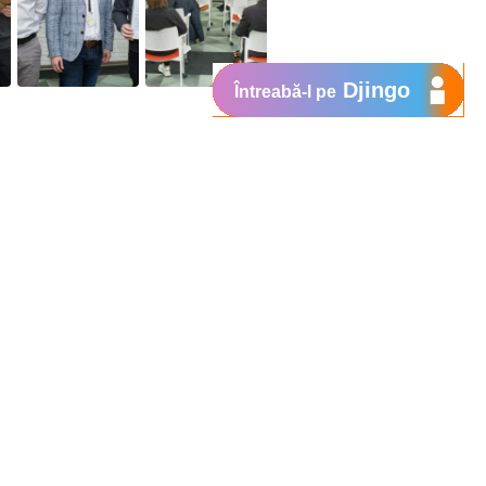
Djingo
Întreabă-l pe
Suport
My Orange
Ajutor
e
New
Orange Chat
Orange Service