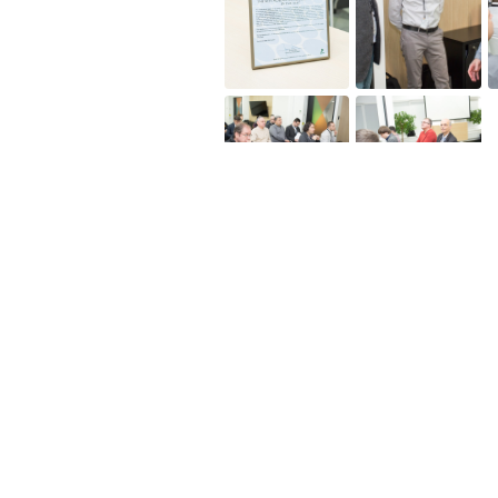
Util
Despre Orange Moldova
ISO
Cod de etică
Cariera