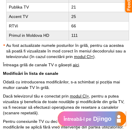
Publika TV
21
Accent TV
25
RTVi
66
Primul in Moldova HD
111
Au fost actualizate numele posturilor în grilă, pentru ca acestea
să poată fi vizualizate în mod corect în meniul decodorului sau a
televizorului (în cazul conectării prin
modul CI+
).
Întreaga grilă de canale TV o găsești
aici
.
Modificări în lista de canale
Odată cu introducerea modificărilor, s-a schimbat și poziția mai
multor canale TV în grilă.
Dacă televizorul tău e conectat prin
modul CI+
, pentru a putea
vizualiza şi beneficia de toate noutățile şi modificările din grila TV,
va fi necesar să efectuezi operaţiunea de resetare a canalelor
(scanare repetată).
Djingo
Întreabă-l pe
Pentru conexiunile TV cu decodor
TV Box HD
, în mod normal,
modificările se aplică fără vreo intervenţie din partea utilizatorilor.