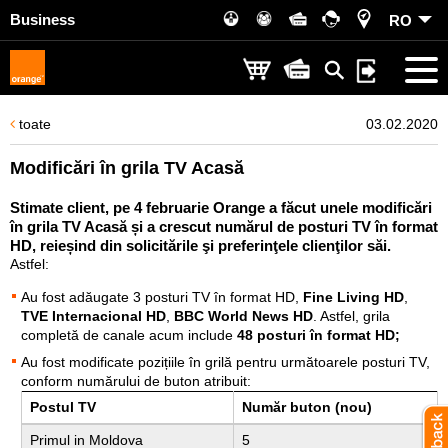
Business
RO
toate
03.02.2020
Modificări în grila TV Acasă
Stimate client, pe 4 februarie Orange a făcut unele modificări
în grila TV Acasă și a crescut numărul de posturi TV în format
HD, reieșind din solicitările şi preferinţele clienţilor săi.
Astfel:
Au fost adăugate 3 posturi TV în format HD,
Fine Living HD
,
TVE Internacional HD
,
BBC World News HD
. Astfel, grila
completă de canale acum include
48 posturi în format HD;
Au fost modificate pozițiile în grilă pentru următoarele posturi TV,
conform numărului de buton atribuit:
Postul TV
Număr buton (nou)
Primul in Moldova
5