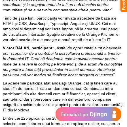
contribuim şi la angajamentul de a fi un hub deschis pentru
comunitate și de a dezvolta competențele-cheie pentru viitor”.
Timp de şase luni, participanţii vor învăța aspectele de bază ale
HTML și CSS, JavaScript, Typescript, Angular şi UI/UX. Cei mai
ambițioși şi determinaţi vor lucra împreună la crearea unui panou
de vizualizare interactiv. Spaţiile creative de la Orange Kitchen le
vor oferi ocazia de a cunoaşte o nouă reţetă de a lucra în IT.
Victor BALAN, participant:
„Astfel de oportunități sunt binevenite
prin scopul lor de a contribui la dezvoltarea profesională a tinerilor
în domeniul IT. Cred că Academia este impulsul necesar pentru
mine de a reveni la coding pe front-end şi de a acumula cunoştinţe
noi pentru a face faţă provocărilor în acest domeniu. Ambiția şi
pasiunea mă vor motiva să finalizez acest program cu succes”.
La Academie participă atât angajaţii Orange, cât şi tineri care au
studii în domeniul IT sau un domeniu conex. Combinația între
participanți din alte domenii cum ar fi financiar, operațiuni clienți,
sau tehnic, dar și persoane care vin din exteriorul companiei
asigură un schimb de viziuni și opinii pentru dezvoltarea comunităţii
IT din Moldova.
Djingo
Întreabă-l pe
Dintre cei 225 aplicanți, cei 20 de finalişti au parcurs trei etape de
selecție: completarea unui formular de aplicare online, susținerea