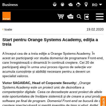
Business
RO
toate
19.02.2020
Start pentru Orange Systems Academy, ediţia a
treia
A început cea de a treia ediţie a Orange Systems Academy. În
acest an participanţii vor studia domeniul de programare Front-end,
care înregistrează o dinamică în continuă creştere. Cei 20 de
participanţi aleşi în urma unui proces riguros de selecție vor
acumula cunoștințe și abilități necesare pentru a deveni un
specialist valoros.
Victor SAGAIDAC, Head of Corporate Security:
„Orange
Systems Academy este un proiect unic de dezvoltare a
competențelor digitale. Ceea ce deosebește acest proiect de altele
este oportunitatea de învățare sistemică şi de creare a unui produs
software pe final de program. Domeniul Front-end se bucură de o
creştere spectaculoasă şi merită investiţia de timp şi efort. Astfel,