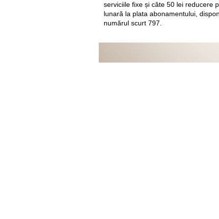
serviciile fixe și câte 50 lei reducer
lunară la plata abonamentului, dispon
numărul scurt 797.
43" Smart LG 4K
mai bună ofertă 
La conectare Internet +
43UM7450PLA
Detalii aici