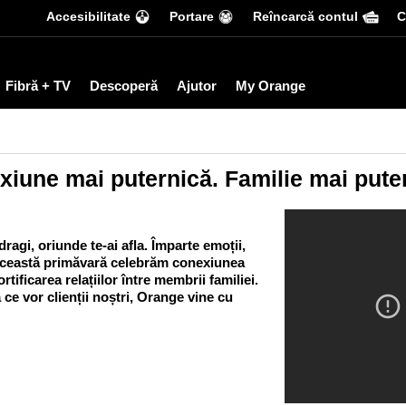
Accesibilitate
Portare
Reîncarcă contul
С
Fibră + TV
Descoperă
Ajutor
My Orange
iune mai puternică. Familie mai pute
agi, oriunde te-ai afla. Împarte emoții,
n această primăvară celebrăm conexiunea
ortificarea relațiilor între membrii familiei.
 ce vor clienții noștri, Orange vine cu