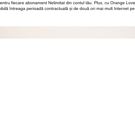
e pentru fiecare abonament Nelimitat din contul tău. Plus, cu Orange Love 
ibilă întreaga perioadă contractuală și de două ori mai mult Internet pe
 TV cea
în rate
 TV Acasă