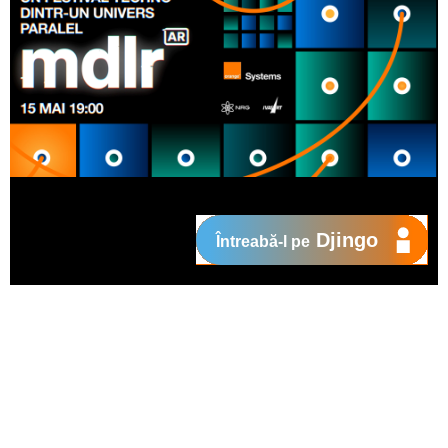
Djingo
Întreabă-l pe