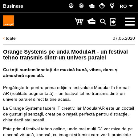
Business
RO
toate
07.05.2020
Orange Systems pe unda ModulAR - un festival
tehno transmis dintr-un univers paralel
Cu toții suntem însetați de muzică bună, vibes, dans și
atmosferă specială.
Pregătește-te pentru prima ediție a festivalului Modular în format
AR (realitate augmentată) – un festival tehno transmis dintr-un
univers paralel direct la tine acasă.
La Orange Systems facem IT creativ, iar ModularAR este un coctail
de gusturi şi senzaţii, creat pe o reţetă perfectă pentru distracţie,
chiar dacă stai acasă.
Este primul festival tehno online, unde mai mulți DJ vor mixa de pe
o scenă virtuală, imensă, cu imagini și lumini care vor fi proiectate