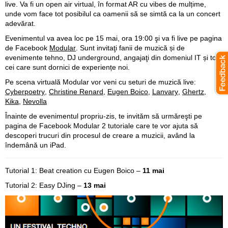
live. Va fi un open air virtual, în format AR cu vibes de mulțime,
unde vom face tot posibilul ca oamenii să se simtă ca la un concert
adevărat.
Evenimentul va avea loc pe 15 mai, ora 19:00 şi va fi live pe pagina
de Facebook
Modular
. Sunt invitaţi fanii de muzică și de
evenimente tehno, DJ underground, angajaţi din domeniul IT și toţi
cei care sunt dornici de experiențe noi.
Pe scena virtuală Modular vor veni cu seturi de muzică live:
Cyberpoetry
,
Christine Renard
,
Eugen Boico
,
Lanvary
,
Ghertz
,
Kika
,
Nevolla
Înainte de evenimentul propriu-zis, te invităm să urmăreşti pe
pagina de Facebook Modular 2 tutoriale care te vor ajuta să
descoperi trucuri din procesul de creare a muzicii, având la
îndemână un iPad.
Tutorial 1: Beat creation cu Eugen Boico –
11 mai
Tutorial 2: Easy DJing –
13 mai