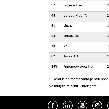
37
Родное Кино
1
48
Europa Plus TV
1
61
Малыш
1
63
Киномикс
1
70
КХЛ
1
82
Кухня ТВ
1
105
Кинопремьера HD
1
* Lucrările de mentenanţă pentru pos
Vă mulţumim pentru înţelegere.