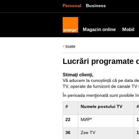
Personal
Business
Magazin online
Mobil
toate
Lucrări programate 
Stimaţi clienţi,
Vă aducem la cunoștință că pe data d
TV, operate de furnizorii de canale TV ș
În perioada menţionată sunt posibile în
#
Numele postului TV
#
22
МИР*
1
36
Zee TV
1