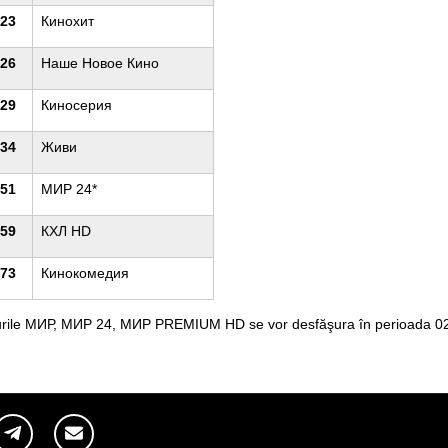
23
Кинохит
26
Наше Новое Кино
29
Киносерия
34
Живи
51
МИР 24*
59
КХЛ HD
73
Кинокомедия
turile МИР, МИР 24, МИР PREMIUM HD se vor desfăşura în perioada 02