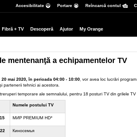
Accesibilitate
Portare
Reîncarcă contul
С
Fibră + TV
Descoperă
Ajutor
My Orange
de mentenanţă a echipamentelor TV
e
20 mai 2020, în perioada 04:00 - 10:00
, vor avea loc lucrări progr
i partenerii tehnici ai acestora.
treruperi temporare ale semnalului, pentru 18 posturi TV din grilele TV
Numele postului TV
15
МИР PREMIUM HD*
22
Киносемья