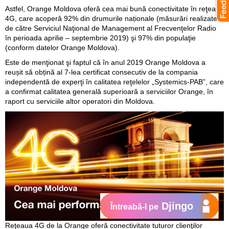
Astfel, Orange Moldova oferă cea mai bună conectivitate în reţeaua
4G, care acoperă 92% din drumurile naționale (măsurări realizate
de către Serviciul Naţional de Management al Frecvenţelor Radio
în perioada aprilie – septembrie 2019) şi 97% din populaţie
(conform datelor Orange Moldova).
Este de menţionat şi faptul că în anul 2019 Orange Moldova a
reușit să obțină al 7-lea certificat consecutiv de la compania
independentă de experţi în calitatea reţelelor „Systemics-PAB”, care
a confirmat calitatea generală superioară a serviciilor Orange, în
raport cu serviciile altor operatori din Moldova.
Djingo
Întreabă-l pe
Reţeaua 4G de la Orange oferă conectivitate tuturor clienţilor