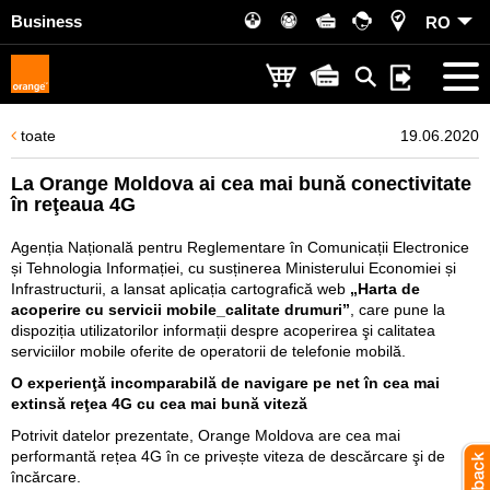
Business
RO
toate
19.06.2020
La Orange Moldova ai cea mai bună conectivitate
în reţeaua 4G
Agenția Națională pentru Reglementare în Comunicații Electronice
și Tehnologia Informației, cu susținerea Ministerului Economiei și
Infrastructurii, a lansat aplicația cartografică web
„Harta de
acoperire cu servicii mobile_calitate drumuri”
, care pune la
dispoziția utilizatorilor informații despre acoperirea şi calitatea
serviciilor mobile oferite de operatorii de telefonie mobilă.
O experienţă incomparabilă de navigare pe net în cea mai
extinsă reţea 4G cu cea mai bună viteză
Potrivit datelor prezentate, Orange Moldova are cea mai
performantă rețea 4G în ce privește viteza de descărcare şi de
încărcare.