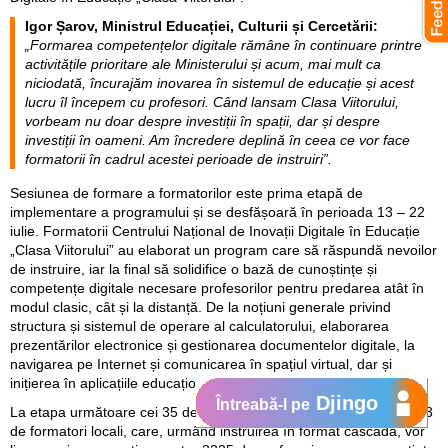
Igor Șarov, Ministrul Educației, Culturii și Cercetării:
„Formarea competențelor digitale rămâne în continuare printre
activitățile prioritare ale Ministerului și acum, mai mult ca
niciodată, încurajăm inovarea în sistemul de educație și acest
lucru îl începem cu profesori. Când lansam Clasa Viitorului,
vorbeam nu doar despre investiții în spații, dar și despre
investiții în oameni. Am încredere deplină în ceea ce vor face
formatorii în cadrul acestei perioade de instruiri”.
Sesiunea de formare a formatorilor este prima etapă de
implementare a programului și se desfășoară în perioada 13 – 22
iulie. Formatorii Centrului Național de Inovații Digitale în Educație
„Clasa Viitorului” au elaborat un program care să răspundă nevoilor
de instruire, iar la final să solidifice o bază de cunoștințe și
competențe digitale necesare profesorilor pentru predarea atât în
modul clasic, cât și la distanță. De la noțiuni generale privind
structura și sistemul de operare al calculatorului, elaborarea
prezentărilor electronice și gestionarea documentelor digitale, la
navigarea pe Internet și comunicarea în spațiul virtual, dar și
inițierea în aplicațiile educaționale oferite de Google.
Djingo
Întreabă-l pe
La etapa următoare cei 35 de formatori regionali vor instrui alți 273
de formatori locali, care, urmând instruirea în format cascadă, vor