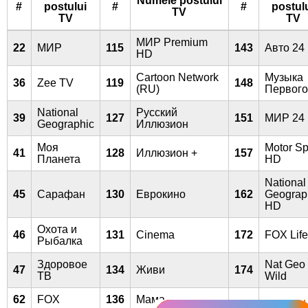
Numele postului
#
postului
#
#
postul
TV
TV
TV
МИР Premium
22
МИР
115
143
Авто 24
HD
Cartoon Network
Музыка
36
Zee TV
119
148
(RU)
Первого
National
Русский
39
127
151
МИР 24
Geographic
Иллюзион
Моя
Motor Sp
41
128
Иллюзион +
157
Планета
HD
National
45
Сарафан
130
Еврокино
162
Geograp
HD
Охота и
46
131
Cinema
172
FOX Life
Рыбалка
Здоровое
Nat Geo
47
134
Живи
174
ТВ
Wild
62
FOX
136
Мама