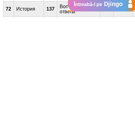
Djingo
Întreabă-l pe
Вопросы и
72
История
137
ответы
Живая
74
138
Наука 2.0
Планета
84
Драйв
139
Психология 21
85
Усадьба
140
Travel+Adventure
Vă mulţumim pentru înţelegere.