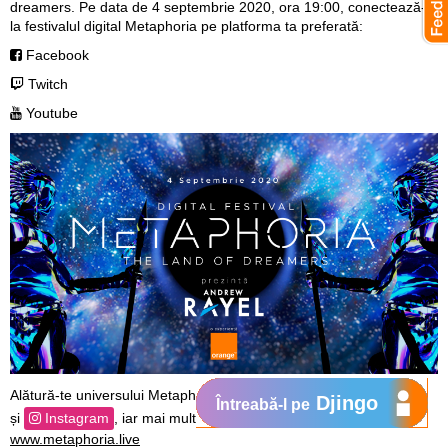
dreamers. Pe data de 4 septembrie 2020, ora 19:00, conectează-te
la festivalul digital Metaphoria pe platforma ta preferată:
Facebook
Twitch
Youtube
Alătură-te universului Metaphoria, urmărindu-ne pe
Facebook
Djingo
Întreabă-l pe
și
Instagram
, iar mai multe detalii găsești pe
www.metaphoria.live