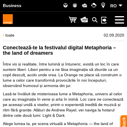
Business
RO
toate
02.09.2020
Conectează-te la festivalul digital Metaphoria –
the land of dreamers
Între vis și realitate, între lumină și întuneric, există un loc în care
suntem liberi. Liberi pentru a ne lăsa imaginația să zburde ca un
copil desculț, acolo unde vrea. La Orange ne place să construim o
lume a celor care transformă provocările în noi începuturi,
observând frumosul și armonia din jur.
Lasă-te învăluit de misterioasa lume a Metaphoria, univers al celor
care au imaginația în vene și arta în inimă. Loc care ne conectează
pe aceeași undă a viselor, printr-o experiență inedită de muzică și
ritm fără granițe. Alături de Andrew Rayel, vei naviga la hotarul
dintre cele două lumi: Light & Dark.
Alege lumea ta, pe scena virtuală a Metaphoria — the land of