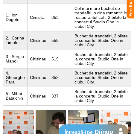
Cel mai mare buchet de
trandafiri, o cina romantic in
1. Ion
Cimislia
853
restaurantul Loft, 2 bilete la
Dogoter
concertul Studio One in
clubul City.
Buchet de trandafiri, 2 bilete
2. Corina
Chisinau
555
la concertul Studio One in
Timofei
clubul City.
Buchet de trandafiri, 2 bilete
3. Sergiu
Chisinau
519
la concertul Studio One in
Manoli
clubul City.
4.
Buchet de trandafiri, 2 bilete
Gheorghe
Chisinau
353
la concertul Studio One in
Para
clubul City.
Buchet de trandafiri, 2 bilete
5. Mihai
Chisinau
337
la concertul Studio One in
Bataichin
clubul City.
Djingo
Întreabă-l pe