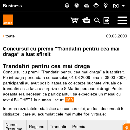
Business
RO
toate
09.03.2009
Concursul cu premii "Trandafiri pentru cea mai
draga" a luat sfirsit
Trandafiri pentru cea mai draga
Concursul cu premii "Trandafiri pentru cea mai draga" a luat sfirsit.
Pe intreaga perioada a concursului, 01.03.2009 pina in 08.03.2009,
participantii au avut posibilitatea sa colecteze buchete virtuale de
trandafiri si sa faca o surpriza de 8 Martie persoanei dragi. Pentru
aceasta era necesar, ca participantul, sa expedieze un mesaj cu
textul BUCHET1 la numarul scurt
069
.
In urma rezultatelor statistice ale concursului, au fost desemnati 5
cistigatori, care au acumulat cele mai multe flori virtuale:
Nume,
Regiune
Trandafiri
Premiu
Prenume