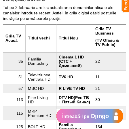
Tot pe 2 februarie are loc actualizarea denumirilor afișate ale
canalelor introduse recent. Astfel, în grila digital găsiți posturile
îndrăgite pe următoarele poziții.
Grila TV
Business
Grila TV
Titlul vechi
Titlul Nou
Acasă
(TV Oficiu &
TV Public)
Cinema 1 HD
Familia
35
(СТС +
22
Domashniy
Домашний)
Televiziunea
51
TV6 HD
11
Centrala HD
57
MBC HD
R LIVE TV HD
31
Fine Living
DTV HD(Рен ТВ
113
30
HD
+ Пятый Канал)
МИР
Al Jazeera
115
54
Djingo
Premium HD
English HD
Întreabă-l pe
Familia
125
BOLT HD
134