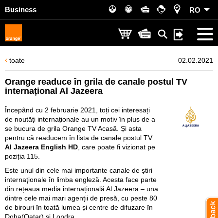
Business
RO
toate
02.02.2021
Orange readuce în grila de canale postul TV
internațional Al Jazeera
Începând cu 2 februarie 2021, toți cei interesați
de noutăți internaționale au un motiv în plus de a
se bucura de grila Orange TV Acasă. Și asta
pentru că readucem în lista de canale postul TV
Al Jazeera English HD
, care poate fi vizionat pe
poziția 115.
Este unul din cele mai importante canale de știri
internaţionale în limba engleză. Acesta face parte
din rețeaua media internațională Al Jazeera – una
dintre cele mai mari agenții de presă, cu peste 80
de birouri în toată lumea și centre de difuzare în
Doha(Qatar) și Londra.