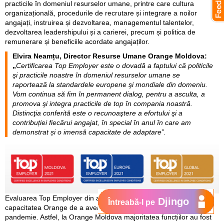
practicile în domeniul resurselor umane, printre care cultura
organizațională, procedurile de recrutare și integrare a noilor
angajați, instruirea și dezvoltarea, managementul talentelor,
dezvoltarea leadershipului și a carierei, precum și politica de
remunerare și beneficiile acordate angajaților.
Elvira Neamțu, Director Resurse Umane Orange Moldova
:
„
Certificarea Top Employer este o dovadă a faptului că politicile
şi practicile noastre în domeniul resurselor umane se
raportează la standardele europene şi mondiale din domeniu.
Vom continua să fim în permanent dialog, pentru a asculta, a
promova şi integra practicile de top în compania noastră.
Distincţia conferită este o recunoaştere a efortului şi a
contribuției fiecărui angajat, în special în anul în care am
demonstrat și o imensă capacitate de adaptare”.
Evaluarea Top Employer din acest an a luat în considerare și
Djingo
Întreabă-l pe
capacitatea Orange de a avea grijă de angajații săi în condițiile de
pandemie. Astfel, la Orange Moldova majoritatea funcțiilor au fost