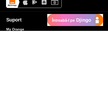
Suport
Djingo
Întreabă-l pe
My Orange
Ajutor
e
New
Orange Chat
Orange Service
Modele de cereri
Cum depui o reclamaţie
Protejează-te de fraude
Notifică o infracţiune
Politica de confidențialitate