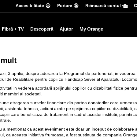
Accesibilitate
Portare
Reîncarcă contul
С
Fibră + TV
Descoperă
Ajutor
My Orange
 mult
 3 aprilie, despre aderarea la Programul de parteneriat, in vederea aco
entrul de Reabilitare pentru copii cu Handicap Sever al Aparatului Locomo
ati in vederea acordarii sprijinului copiilor cu dizabilitati fizice pentru
ti membri ai societatii.
e atragerea surselor financiare din partea donatorilor care urmeaza s
ii, asistenta tehnica, actiuni axate pe sprijinirea copiilor cu dizabilitati,
piii care beneficiaza de tratament in cadrul acestei institutii, parintii a
ntrale.
u a mentionat ca acest eveniment este doar un inceput de colaborare a
l, ca aceasta initiativa frumoasa, a fost sustinuta de compania Orange