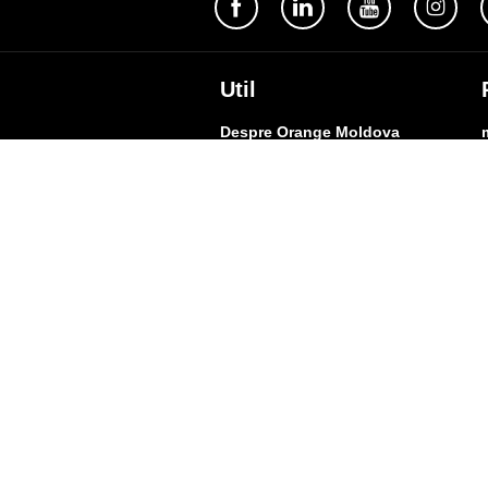
Util
Despre Orange Moldova
ISO
Cod de etică
Cariera
Magazine
Magazinul mobil Orange
Semnătura Mobilă
Contacte
A