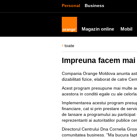
Personal
Business
Magazin online
Mobil
toate
Impreuna facem mai
Compania Orange Moldova anunta astazi,
dizabilitati fizice, elaborat de catre C
Acest program presupune mai multe activit
acestora in conditii egale cu ale celorlal
Implementarea acestui program presupun
financiare, cat si prin prestare de servic
de lansare a programului au participat co
reprezentanti ai autoritatilor publice ce
Directorul Centrului Dna Cornelia Gros
comunitatea business. "Ma bucura faptu