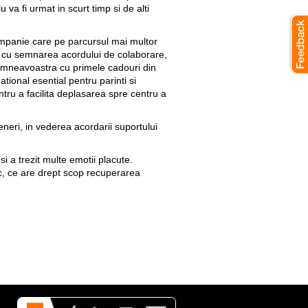
va fi urmat in scurt timp si de alti
ompanie care pe parcursul mai multor
ata cu semnarea acordului de colaborare,
Dumneavoastra cu primele cadouri din
ional esential pentru parinti si
ntru a facilita deplasarea spre centru a
eneri, in vederea acordarii suportului
si a trezit multe emotii placute.
ic, ce are drept scop recuperarea