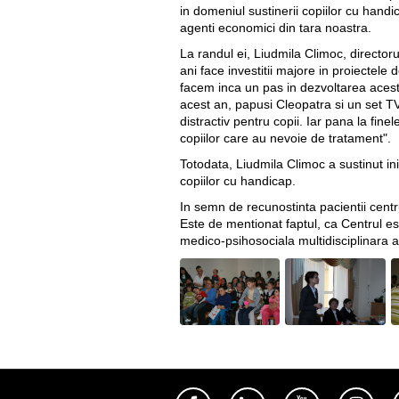
in domeniul sustinerii copiilor cu handi
agenti economici din tara noastra.
La randul ei, Liudmila Climoc, directo
ani face investitii majore in proiectel
facem inca un pas in dezvoltarea acest
acest an, papusi Cleopatra si un set TV
distractiv pentru copii. Iar pana la fi
copiilor care au nevoie de tratament".
Totodata, Liudmila Climoc a sustinut ini
copiilor cu handicap.
In semn de recunostinta pacientii centrul
Este de mentionat faptul, ca Centrul es
medico-psihosociala multidisciplinara a c