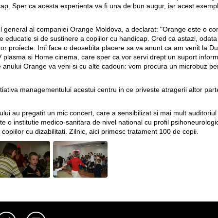
cap. Sper ca acesta experienta va fi una de bun augur, iar acest exemplu 
rul general al companiei Orange Moldova, a declarat: "Orange este o c
e de educatie si de sustinere a copiilor cu handicap. Cred ca astazi, od
or proiecte. Imi face o deosebita placere sa va anunt ca am venit la 
 plasma si Home cinema, care sper ca vor servi drept un suport informat
nele anului Orange va veni si cu alte cadouri: vom procura un microbuz pe
tiativa managementului acestui centru in ce priveste atragerii altor part
ui au pregatit un mic concert, care a sensibilizat si mai mult auditoriul 
te o institutie medico-sanitara de nivel national cu profil psihoneurolog
opiilor cu dizabilitati. Zilnic, aici primesc tratament 100 de copii.