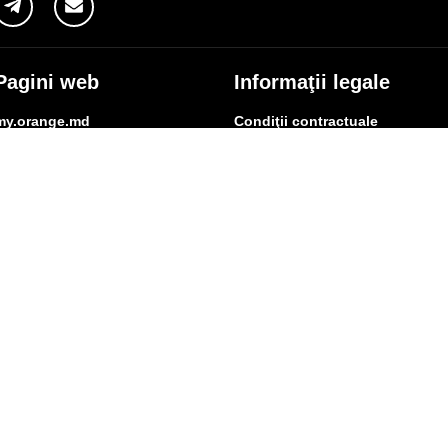
Pagini web
Informaţii legale
my.orange.md
Condiţii contractuale
Magazin online
Documente necesare
Termeni utilizare magazin onlin
cybersecurity.orange.md
Condiții procurare dispozitive
systems.orange.md
Date personale
csr.orange.md
Indicatori de calitate
fundatia.orange.md
Interconectare şi acces
digitalcenter.orange.md
Pagina Furnizorului
service.orange.md
Alte informaţii
coperire rețea
Responsabilitate Socială