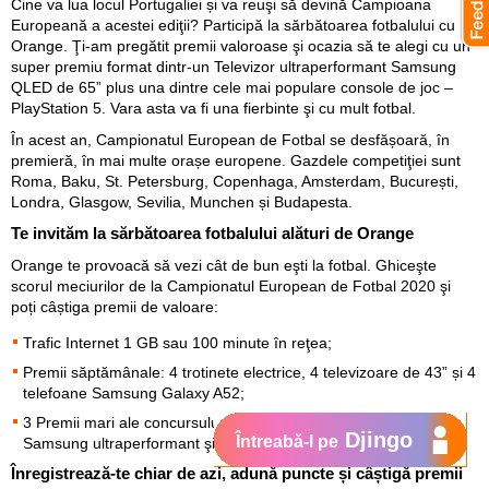
Cine va lua locul Portugaliei și va reuşi să devină Campioana
Europeană a acestei ediţii? Participă la sărbătoarea fotbalului cu
Orange. Ţi-am pregătit premii valoroase şi ocazia să te alegi cu un
super premiu format dintr-un Televizor ultraperformant Samsung
QLED de 65” plus una dintre cele mai populare console de joc –
PlayStation 5. Vara asta va fi una fierbinte şi cu mult fotbal.
În acest an, Campionatul European de Fotbal se desfășoară, în
premieră, în mai multe orașe europene. Gazdele competiţiei sunt
Roma, Baku, St. Petersburg, Copenhaga, Amsterdam, București,
Londra, Glasgow, Sevilia, Munchen și Budapesta.
Te invităm la sărbătoarea fotbalului alături de Orange
Orange te provoacă să vezi cât de bun eşti la fotbal. Ghiceşte
scorul meciurilor de la Campionatul European de Fotbal 2020 şi
poți câștiga premii de valoare:
Trafic Internet 1 GB sau 100 minute în reţea;
Premii săptămânale: 4 trotinete electrice, 4 televizoare de 43” și 4
telefoane Samsung Galaxy A52;
3 Premii mari ale concursului: câte un set format din televizor
Djingo
Întreabă-l pe
Samsung ultraperformant şi PlayStation 5.
Înregistrează-te chiar de azi, adună puncte și câștigă premii