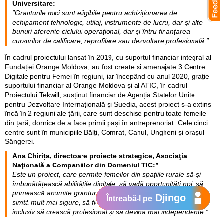
Universitare:
”Granturile mici sunt eligibile pentru achiziționarea de
echipament tehnologic, utilaj, instrumente de lucru, dar și alte
bunuri aferente ciclului operațional, dar și întru finanțarea
cursurilor de calificare, reprofilare sau dezvoltare profesională.”
În cadrul proiectului lansat în 2019, cu suportul financiar integral al
Fundației Orange Moldova, au fost create și amenajate 3 Centre
Digitale pentru Femei în regiuni, iar începând cu anul 2020, grație
suportului financiar al Orange Moldova și al ATIC, în cadrul
Proiectului Tekwill, susținut financiar de Agenția Statelor Unite
pentru Dezvoltare Internațională și Suedia, acest proiect s-a extins
încă în 2 regiuni ale țării, care sunt deschise pentru toate femeile
din țară, dornice de a face primii pași în antreprenoriat. Cele cinci
centre sunt în municipiile Bălți, Comrat, Cahul, Ungheni și orașul
Sângerei.
Ana Chirița, directoare proiecte strategice, Asociaţia
Naţională a Companiilor din Domeniul TIC:
”
Este un proiect, care permite femeilor din spațiile rurale să-și
îmbunătățească abilitățile digitale, să vadă oportunități noi, să
primească anumite granturi de dezvoltare, astfel, ca să se
Djingo
Întreabă-l pe
simtă mult mai sigure, să fie încadrate în câmpul muncii ulterior,
inclusiv să crească profesional și să devină mai independente.”