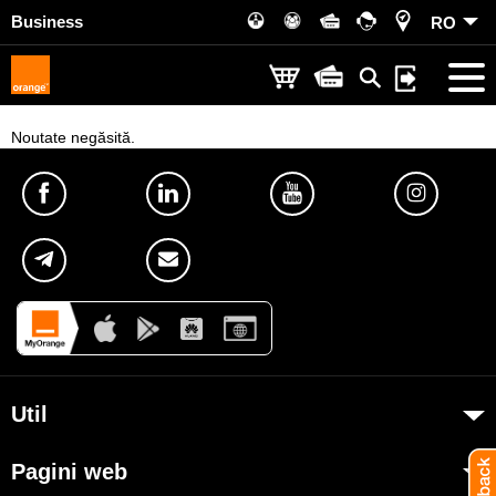
Business
RO
Noutate negăsită.
Util
Despre Orange Moldova
Pagini web
ISO