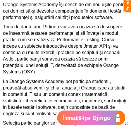
Orange Systems Academy îşi deschide din nou uşile pentru
cei dornici să-şi dezvolte competenţele în domeniul testării
performanţei şi asigurării calităţii produselor software.
Timp de două luni, 15 tineri vor avea ocazia să descopere
ce înseamnă testarea performanţei şi să înveţe la modul
practic cum se realizează Performance Testing. Cursul
începe cu subiecte introductive despre Jmeter, API şi va
continua cu multe exerciţii practice pe scripturi şi scenarii.
Astfel, participanţii vor avea ocazia să testeze primii
potenţialul unei soluţii IT, dezvoltată de echipele Orange
Systems (OSY).
La Orange Systems Academy pot participa studenții,
proaspăt absolvenții şi chiar angajaţii Orange care au studii
în domeniul IT sau un domeniu conex (matematică,
statistică, cibernetică, telecomunicații, inginerie), sunt iniţiaţi
în bazele testării software, deţin cunoştinţe de bază de
engleză şi sunt motivați să se dezvolte în domeniul IT.
Djingo
Întreabă-l pe
Selecţia participanţilor se va desfăşura în 3 etape succesive: