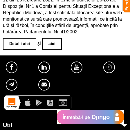
Dispoziției Nr.1 a Comisiei pentru Situații Excepționale a
Republicii Moldova, a fost solicitată blocarea site-ului web
menționat ca sursă care promovează informații ce incită la
ură și război, în condițiile stării de urgență, aprobate prin
hotărârea Parlamentului Nr. 41/2002.
și
Detalii aici
aici
Djingo
Întreabă-l pe
Util