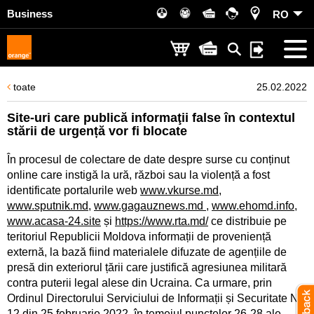
Business
RO
toate
25.02.2022
Site-uri care publică informaţii false în contextul
stării de urgență vor fi blocate
În procesul de colectare de date despre surse cu conținut
online care instigă la ură, război sau la violență a fost
identificate portalurile web
www.vkurse.md
,
www.sputnik.md
,
www.gagauznews.md
,
www.ehomd.info
,
www.acasa-24.site
și
https://www.rta.md/
ce distribuie pe
teritoriul Republicii Moldova informații de proveniență
externă, la bază fiind materialele difuzate de agențiile de
presă din exteriorul țării care justifică agresiunea militară
contra puterii legal alese din Ucraina. Ca urmare, prin
Ordinul Directorului Serviciului de Informații și Securitate Nr.
12 din 25 februarie 2022, în temeiul punctelor 26-28 ale