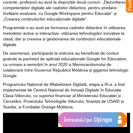
curente, profesorii au avut la dispoziție două cursuri: „Dezvoltarea
competențelor digitale ale cadrelor didactice, pentru predare-
învățare-evaluare, cu Google Workspace pentru Educație” și
„Crearea conținuturilor educaționale digitale”.
Programele s-au axat pe formarea cadrelor didactice în utilizarea
metodelor active și interactive, utilizarea tehnologiilor inovative la
clasă, dar și crearea și gestionarea de conținuturi educaționale
digitale.
De asemenea, participanții la instruire au beneficiat de conturi
gratuite la pachetul de aplicații educaționale Google for Education,
ca urmare a semnării în anul 2020 a Memorandumului de
colaborare între Guvernul Republicii Moldova și gigantul tehnologic
Google.
Programului Național de Alfabetizare Digitală, etapa a III-a, a fost
implementat de Centrul Național de Inovații Digitale în Educație
Clasa Viitorului, cu suportul financiar al Ministerului Educației și
Cercetării, Proiectului Tehnologiile Viitorului, finanțat de USAID și
Suedia, și Fundației Orange Moldova.
Djingo
Întreabă-l pe