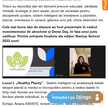
Tinerii au dezvoltat idei din domenii precum educație, sănătate
mintală, ecologie și zero waste, jocuri de societate pentru
disciplinele școlare, sistem inteligent de întreținere a plantelor,
tutorat, orientarea în carieră, găsirea unui job, chiria obiectelor etc.
Cele mai bune idei de afacere au fost prezentate în cadrul
evenimentului de absolvire și Demo Day, în fața unui juriu
calificat. Printre echipele finaliste ale ediției Startup School
2022 sunt:
Locul I: „Healthy Planty”
- Sistem inteligent ce analizează datele
despre plantă și mediul ei înconjurător pentru a vedea datele în
timp real. Acesta are încoroporat un sistem automat de irigare a
Djingo
fiecărei plante individual, în concordanță de nevoile și starea ei.
Întreabă-l pe
Echipa: Ariana AXENTE, Ionela CUȘNIR, Ilaria ȚEBERNEAC