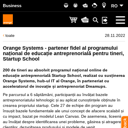
Business
RO
toate
28.11.2022
Orange Systems - partener fidel al programului
național de educație antreprenorială pentru tineri,
Startup School
200 de tineri au absolvit programul național online de
educație antreprenorială Startup School, realizat cu susținerea
Orange Systems, hub-ul IT al Orange, în parteneriat cu
acceleratorul de inovație și antreprenoriat Dreamups.
Pe parcursul a 6 săptămâni, participanții au învățat bazele
antreprenoriatului tehnologic și au aplicat cunoștințele obținute în
crearea propriului startup. Cele 27 de echipe din program au
însușit bazele fundamentale ale unui concept de afacere scalabil și
cu impact, bazat pe modelul Lean Canvas. De asemenea, liceenii
au învățat despre identificarea unei probleme, găsirea și atragerea
clienților, dezvoltarea produsului și modele de venit.