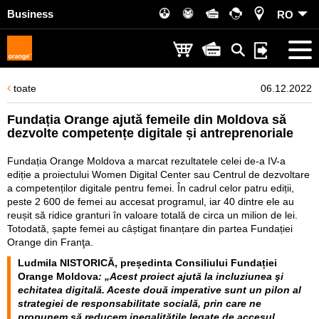
Business
RO
toate
06.12.2022
Fundația Orange ajută femeile din Moldova să
dezvolte competențe digitale și antreprenoriale
Fundația Orange Moldova a marcat rezultatele celei de-a IV-a
ediție a proiectului Women Digital Center sau Centrul de dezvoltare
a competenților digitale pentru femei. În cadrul celor patru ediții,
peste 2 600 de femei au accesat programul, iar 40 dintre ele au
reușit să ridice granturi în valoare totală de circa un milion de lei.
Totodată, șapte femei au câștigat finanțare din partea Fundației
Orange din Franţa.
Ludmila NISTORICĂ, președinta Consiliului Fundației
Orange Moldova
:
„Acest proiect ajută la incluziunea şi
echitatea digitală. Aceste două imperative sunt un pilon al
strategiei de responsabilitate socială, prin care ne
propunem să reducem inegalitățile legate de accesul