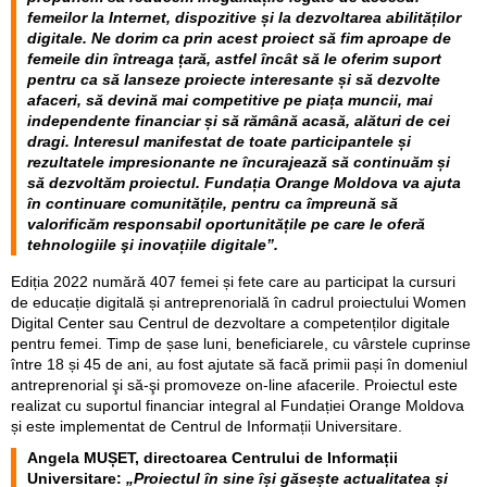
femeilor la Internet, dispozitive și la dezvoltarea abilităților
digitale. Ne dorim ca prin acest proiect să fim aproape de
femeile din întreaga țară, astfel încât să le oferim suport
pentru ca să lanseze proiecte interesante și să dezvolte
afaceri, să devină mai competitive pe piața muncii, mai
independente financiar și să rămână acasă, alături de cei
dragi. Interesul manifestat de toate participantele și
rezultatele impresionante ne încurajează să continuăm și
să dezvoltăm proiectul. Fundația Orange Moldova va ajuta
în continuare comunitățile, pentru ca împreună să
valorificăm responsabil oportunitățile pe care le oferă
tehnologiile şi inovațiile digitale”.
Ediția 2022 numără 407 femei și fete care au participat la cursuri
de educație digitală și antreprenorială în cadrul proiectului Women
Digital Center sau Centrul de dezvoltare a competenților digitale
pentru femei. Timp de șase luni, beneficiarele, cu vârstele cuprinse
între 18 și 45 de ani, au fost ajutate să facă primii pași în domeniul
antreprenorial şi să-şi promoveze on-line afacerile. Proiectul este
realizat cu suportul financiar integral al Fundației Orange Moldova
și este implementat de Centrul de Informații Universitare.
Angela MUȘET, directoarea Centrului de Informații
Universitare:
„Proiectul în sine își găsește actualitatea și