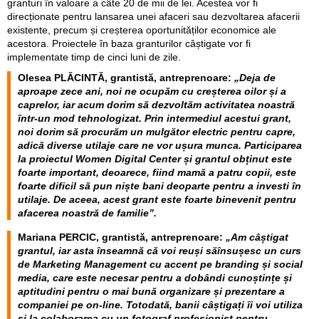
granturi în valoare a câte 20 de mii de lei. Acestea vor fi
direcționate pentru lansarea unei afaceri sau dezvoltarea afacerii
existente, precum și creșterea oportunităților economice ale
acestora. Proiectele în baza granturilor câștigate vor fi
implementate timp de cinci luni de zile.
Olesea PLĂCINTĂ, grantistă, antreprenoare:
„Deja de
aproape zece ani, noi ne ocupăm cu creșterea oilor și a
caprelor, iar acum dorim să dezvoltăm activitatea noastră
într-un mod tehnologizat. Prin intermediul acestui grant,
noi dorim să procurăm un mulgător electric pentru capre,
adică diverse utilaje care ne vor ușura munca. Participarea
la proiectul Women Digital Center și grantul obținut este
foarte important, deoarece, fiind mamă a patru copii, este
foarte dificil să pun niște bani deoparte pentru a investi în
utilaje. De aceea, acest grant este foarte binevenit pentru
afacerea noastră de familie”.
Mariana PERCIC, grantistă, antreprenoare:
„Am câștigat
grantul, iar asta înseamnă că voi reuși săînsușesc un curs
de Marketing Management cu accent pe branding și social
media, care este necesar pentru a dobândi cunoștințe și
aptitudini pentru o mai bună organizare și prezentare a
companiei pe on-line. Totodată, banii câștigați îi voi utiliza
și la colaborarea cu un fotograf profesionist pentru