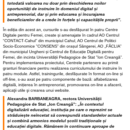
totodată valoarea nu doar prin deschiderea noilor
oportunități de instruire în domeniul digital și
antreprenorial, dar și prin educarea și încurajarea
beneficiarelor de a crede în forțele și capacitățile proprii”.
În ediția din acest an, cursurile s-au desfășurat în patru Centre
Digitale pentru Femei, create și amenajate în cadrul AO Centrul
“CONTACT-Cahul” din municipiul Cahul, AO Centrul de Politici
Socio-Economice ”CONSENS” din orașul Sângerei, AO „FĂCLIA”
din municipiul Ungheni și Centrul de Educație Digitală pentru
Femei, din incinta Universității Pedagogice de Stat ”Ion Creangă”.
Pentru implementarea proiectului, Centrele partenere au primit
granturi financiare pentru realizarea curriculumului de instruire în
patru module. Astfel, trainingurile, desfășurate în format on-line și
off-line, s-au axat pe patru componente de bază: alfabetizarea
digitală, inițierea în antreprenoriat, promovarea on-line a afacerii,
aplicaţii utile şi crearea unui website.
Alexandra BARBANEAGRA, rectora Universității
Pedagogice de Stat „Ion Creangă”:
„În contextul
digitalizării educației, instituția pe care o reprezint se
străduiește neîncetat să corespundă standardelor actuale
și combină armonios modelul școlii tradiționale și
educației digitale. Rămânem în continuare aproape de