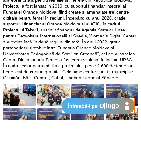
Proiectul a fost lansat în 2019, cu suportul financiar integral al
Fundației Orange Moldova, fiind create și amenajate trei centre
digitale pentru femei în regiuni. Începând cu anul 2020, grație
suportului financiar al Orange Moldova și al ATIC, în cadrul
Proiectului Tekwill, susținut financiar de Agenția Statelor Unite
pentru Dezvoltare Internațională și Suedia, Women’s Digital Center
s-a extins încă în două regiuni din țară. În anul 2022, grație
parteneriatului stabilit între Fundația Orange Moldova și
Universitatea Pedagogică de Stat ”Ion Creangă”, cel de-al șaselea
Centru Digital pentru Femei a fost creat și plasat în incinta UPSC.
În cadrul celor patru ediții ale proiectului, peste 2 600 de femei au
beneficiat de cursuri gratuite. Cele șase centre sunt în municipiile
Chișinău, Bălți, Comrat, Cahul, Ungheni și orașul Sângerei.
Djingo
Întreabă-l pe