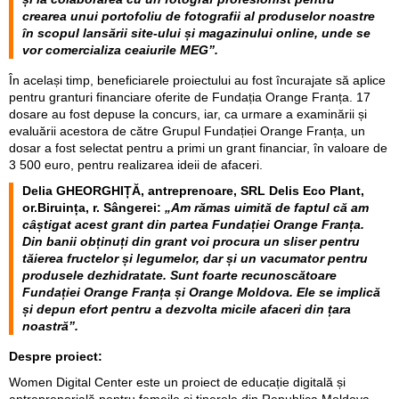
crearea unui portofoliu de fotografii al produselor noastre
în scopul lansării site-ului și magazinului online, unde se
vor comercializa ceaiurile MEG”.
În același timp, beneficiarele proiectului au fost încurajate să aplice
pentru granturi financiare oferite de Fundația Orange Franța. 17
dosare au fost depuse la concurs, iar, ca urmare a examinării și
evaluării acestora de către Grupul Fundației Orange Franța, un
dosar a fost selectat pentru a primi un grant financiar, în valoare de
3 500 euro, pentru realizarea ideii de afaceri.
Delia GHEORGHIȚĂ, antreprenoare, SRL Delis Eco Plant,
or.Biruința, r. Sângerei:
„Am rămas uimită de faptul că am
câștigat acest grant din partea Fundației Orange Franța.
Din banii obținuți din grant voi procura un sliser pentru
tăierea fructelor și legumelor, dar și un vacumator pentru
produsele dezhidratate. Sunt foarte recunoscătoare
Fundației Orange Franța și Orange Moldova. Ele se implică
și depun efort pentru a dezvolta micile afaceri din țara
noastră”.
Despre proiect:
Women Digital Center este un proiect de educație digitală și
antreprenorială pentru femeile și tinerele din Republica Moldova.