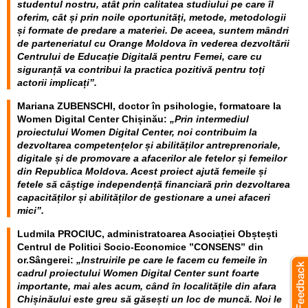
studentul nostru, atât prin calitatea studiului pe care îl
oferim, cât și prin noile oportunități, metode, metodologii
și formate de predare a materiei. De aceea, suntem mândri
de parteneriatul cu Orange Moldova în vederea dezvoltării
Centrului de Educație Digitală pentru Femei, care cu
siguranță va contribui la practica pozitivă pentru toți
actorii implicați”.
Mariana ZUBENSCHI, doctor în psihologie, formatoare la
Women Digital Center Chișinău:
„Prin intermediul
proiectului Women Digital Center, noi contribuim la
dezvoltarea competențelor și abilităților antreprenoriale,
digitale și de promovare a afacerilor ale fetelor și femeilor
din Republica Moldova. Acest proiect ajută femeile și
fetele să câștige independență financiară prin dezvoltarea
capacităților și abilităților de gestionare a unei afaceri
mici”.
Ludmila PROCIUC, administratoarea Asociației Obștești
Centrul de Politici Socio-Economice ”CONSENS” din
or.Sângerei:
„Instruirile pe care le facem cu femeile în
cadrul proiectului Women Digital Center sunt foarte
importante, mai ales acum, când în localitățile din afara
Chișinăului este greu să găsești un loc de muncă. Noi le