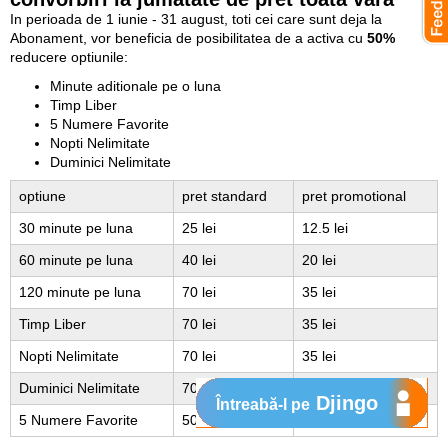
In perioada de 1 iunie - 31 august, toti cei care sunt deja la
Abonament, vor beneficia de posibilitatea de a activa cu
50%
reducere optiunile:
Minute aditionale pe o luna
Timp Liber
5 Numere Favorite
Nopti Nelimitate
Duminici Nelimitate
optiune
pret standard
pret promotional
30 minute pe luna
25 lei
12.5 lei
60 minute pe luna
40 lei
20 lei
120 minute pe luna
70 lei
35 lei
Timp Liber
70 lei
35 lei
Nopti Nelimitate
70 lei
35 lei
Duminici Nelimitate
70 lei
35 lei
Djingo
Întreabă-l pe
5 Numere Favorite
50 lei
25 lei