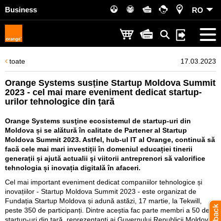
Business
RO
toate
17.03.2023
Orange Systems susține Startup Moldova Summit
2023 - cel mai mare eveniment dedicat startup-
urilor tehnologice din țară
Orange Systems susţine ecosistemul de startup-uri din
Moldova și se alătură în calitate de Partener al Startup
Moldova Summit 2023. Astfel, hub-ul IT al Orange, continuă să
facă cele mai mari investiții în domeniul educației tinerii
generații și ajută actualii şi viitorii antreprenori să valorifice
tehnologia și inovația digitală în afaceri.
Cel mai important eveniment dedicat companiilor tehnologice și
inovațiilor - Startup Moldova Summit 2023 - este organizat de
Fundația Startup Moldova și adună astăzi, 17 martie, la Tekwill,
peste 350 de participanți. Dintre aceștia fac parte membri a 50 de
startup-uri din ţară, reprezentanți ai Guvernului Republicii Moldova,