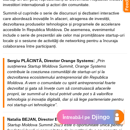
investitori internaționali și actori din comunitate.
Summit-ul cuprinde o serie de discursuri și dezbateri interactive
care abordează inovațiile în afaceri, atragerea de investiții,
dezvoltarea produselor tehnologice și programele de accelerare
accesibile în Republica Moldova. De asemenea, evenimentul
include o serie de prezentări ale celor mai promițătoare startup-uri
locale și o sesiune de activităţi de networking pentru a încuraja
colaborarea între participanți.
Sergiu PLĂCINTĂ, Director Orange Systems:
„Prin
susținerea Startup Moldova Summit, Orange Systems
contribuie la coeziunea comunității de startup-uri și la
dezvoltarea ecosistemului antreprenorial din Republica
Moldova. A vem o comunitate cu spirit antreprenorial foarte
dezvoltat și gata să învețe cum să construiască afacerile
proprii, iar summit-ul e locul potrivit unde pot s ă valorifice
tehnologia și inovația digitală, dar și să lege parteneriate pentru
noi startup-uri tehnologice”.
Djingo
Întreabă-l pe
Natalia BEJAN, Director Executiv al Startup Moldova :
„
Startup Moldova Summit 2023 este o oportunitate unică pentru