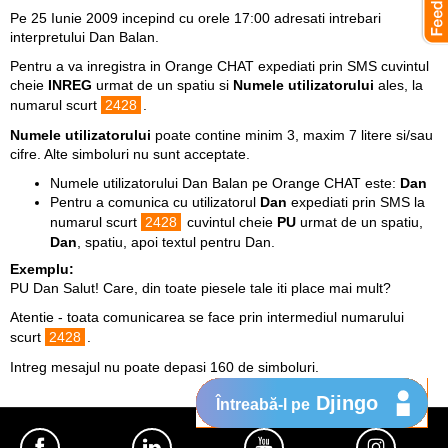
Pe 25 Iunie 2009 incepind cu orele 17:00 adresati intrebari
interpretului Dan Balan.
Pentru a va inregistra in Orange CHAT expediati prin SMS cuvintul
cheie
INREG
urmat de un spatiu si
Numele utilizatorului
ales, la
numarul scurt
2428
.
Numele utilizatorului
poate contine minim 3, maxim 7 litere si/sau
cifre. Alte simboluri nu sunt acceptate.
Numele utilizatorului Dan Balan pe Orange CHAT este:
Dan
Pentru a comunica cu utilizatorul
Dan
expediati prin SMS la
numarul scurt
2428
cuvintul cheie
PU
urmat de un spatiu,
Dan
, spatiu, apoi textul pentru Dan.
Exemplu:
PU Dan Salut! Care, din toate piesele tale iti place mai mult?
Atentie - toata comunicarea se face prin intermediul numarului
scurt
2428
.
Intreg mesajul nu poate depasi 160 de simboluri.
Djingo
Întreabă-l pe