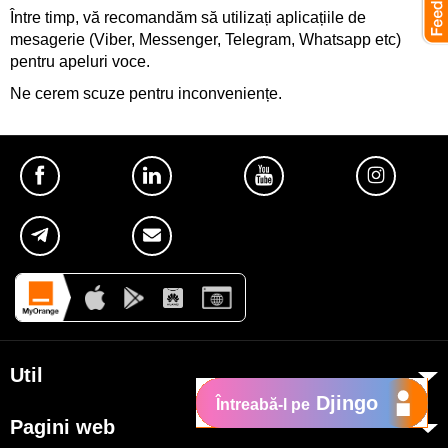
Între timp, vă recomandăm să utilizați aplicațiile de
mesagerie (Viber, Messenger, Telegram, Whatsapp etc)
pentru apeluri voce.
Ne cerem scuze pentru inconveniențe.
Util
Djingo
Întreabă-l pe
Despre Orange Moldova
Pagini web
ISO