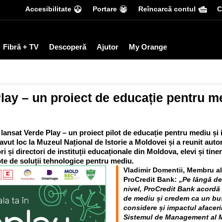
Accesibilitate
Portare
Reîncarcă contul
С
Fibră + TV
Descoperă
Ajutor
My Orange
lay – un proiect de educație pentru me
lansat Verde Play – un proiect pilot de educație pentru mediu și in
t loc la Muzeul Național de Istorie a Moldovei și a reunit autorii
 și directori de instituții educaționale din Moldova, elevi și tiner
epte de soluții tehnologice pentru mediu.
Vladimir Domentii, Membru a
ProCredit Bank:
„Pe lângă des
nivel, ProCredit Bank acordă
de mediu și credem ca un bus
considere și impactul afacerii
Sistemul de Management al M