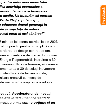
e pentru reducerea impactului
iza activității economice a
mentelor tematice și finanțarea
tru mediu. Ne bucurăm că suntem
 Verde Play și putem sprijini
p educarea tinerei generații în
le și grijii față de natură.
r mai curat și mai sănătos!”
 mln. de lei pentru activitățile din 2023
culum practic pentru o disciplină cu o
bordarea de design centrat pe om,
erirea a 3 verticale de mediu: Economia
 Energie Regenerabilă; instruirea a 30
ei sesiuni offline de formare; alocarea a
lementarea a 30 de soluții inovatoare
 identificată de fiecare școală;
nicare creativă cu mesaj de
 de mediu și încurajare de a adopta
cutivă, Acceleratorul de Inovații
e află în fața unei noi realități:
mediu nu mai sunt o opțiune ci un