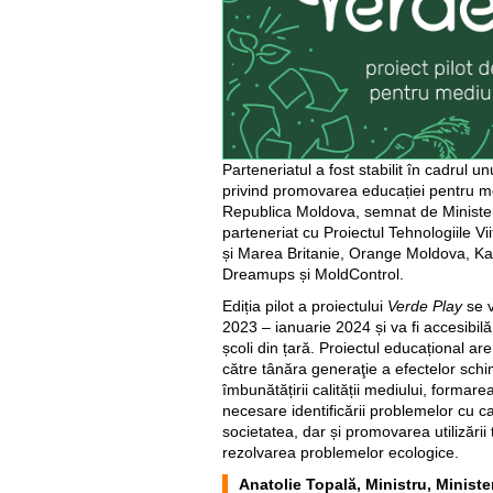
Parteneriatul a fost stabilit în cadrul
privind promovarea educației pentru medi
Republica Moldova, semnat de Ministerul
parteneriat cu Proiectul Tehnologiile Vi
și Marea Britanie, Orange Moldova, Ka
Dreamups și MoldControl.
Ediția pilot a proiectului
Verde Play
se v
2023 – ianuarie 2024 și va fi accesibilă 
școli din țară. Proiectul educațional ar
către tânăra generaţie a efectelor schim
îmbunătățirii calității mediului, formarea
necesare identificării problemelor cu c
societatea, dar și promovarea utilizării 
rezolvarea problemelor ecologice.
Anatolie Topală, Ministru, Minister