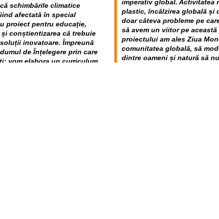
imperativ global. Activitatea
că schimbările climatice
plastic, încălzirea globală și
iind afectată în special
doar câteva probleme pe care
ou proiect pentru educație,
să avem un viitor pe această
și conștientizarea că trebuie
proiectului am ales Ziua Mon
soluții inovatoare. Împreună
comunitatea globală, să mode
umul de Înțelegere prin care
dintre oameni și natură să nu f
ți: vom elabora un curriculum
Împreună, vom educa o nouă g
vom instrui profesorii care
spre o lume sustenabilă. Ver
iplină; în urma realizării, vom
practice, care vor trezi în el
e de școli proiectul Verde
mediului.”
ortanța grijii față de mediu,
 proiecte de voluntariat prin
Iulian Gamureac, Președinte
 în echipă, dezvoltare de
Republica Moldova crește nu
ăsească mai ușor după absolvire
promovează cultura reciclării,
circulare. Prin proiectul „V
responsabilitatea extinsă a 
mar al Misiunii USAID:
„Verde
colectare și transformăm deș
ilor din Moldova cu privire la
tuturor celor implicați, și sp
ui la dezvoltarea economiei
agenți economici parteneri car
ecte principiile ecologice și să
soluțiile inovatoare dezvoltat
i vor putea vedea că ideile
itor mai ecologic pot veni de
Proiectul pilot va culmina cu o expo
și menține angajamentul de a
fiecărei școli beneficiare, dedicată
 bine în rețeaua energetică