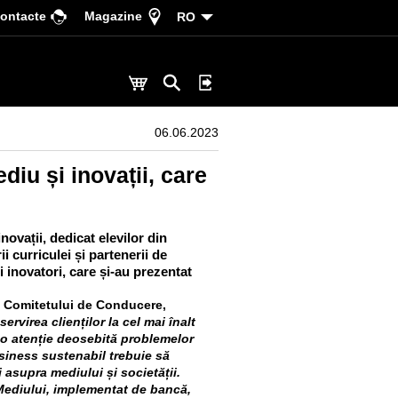
ontacte
Magazine
RO
06.06.2023
diu și inovații, care
ovații, dedicat elevilor din
 curriculei și partenerii de
i inovatori, care și-au prezentat
l Comitetului de Conducere,
ervirea clienților la cel mai înalt
 o atenție deosebită problemelor
iness sustenabil trebuie să
 asupra mediului și societății.
ediului, implementat de bancă,