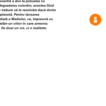
 noastră a dus la poluarea cu
 degradarea solurilor, acestea fiind
 trebuie să le rezolvăm dacă dorim
 planetă. Pentru lansarea
dială a Mediului, ca, împreună cu
lăm un viitor în care armonia
ie doar un vis, ci o realitate.
enerație care va face tranziția
de Play este despre experiențe
evi pasiunea pentru protecția
, MoldControl:
„Mă bucur că în
mărul proiectelor care
 colectării selective și economiei
erde Play” promovăm
producătorului, mărim punctele de
eurile în resurse. Mulțumesc
er că la anul vom avea peste 50 de
e vor susține inițiativele și
e de elevi.”
ziție științifică organizată la nivelul
 tuturor elevilor și profesorilor, unde