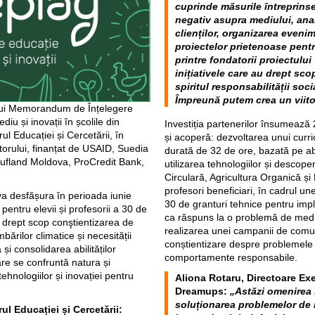
cuprinde măsurile întreprins
negativ asupra mediului, anal
clienților, organizarea eveni
proiectelor prietenoase pen
printre fondatorii proiectului
inițiativele care au drept sco
spiritul responsabilității socia
Împreună putem crea un viito
 unui Memorandum de Înțelegere
u și inovații în școlile din
Investiția partenerilor însumează 2
 Educației și Cercetării, în
și acoperă: dezvoltarea unui curri
itorului, finanțat de USAID, Suedia
durată de 32 de ore, bazată pe a
ufland Moldova, ProCredit Bank,
utilizarea tehnologiilor și descop
Circulară, Agricultura Organică și
profesori beneficiari, în cadrul un
a desfășura în perioada iunie
30 de granturi tehnice pentru imp
pentru elevii și profesorii a 30 de
ca răspuns la o problemă de mediu
e drept scop conştientizarea de
realizarea unei campanii de comu
bărilor climatice și necesității
conștientizare despre problemele
 și consolidarea abilităților
comportamente responsabile.
are se confruntă natura și
tehnologiilor și inovației pentru
Aliona Rotaru, Directoare Exe
Dreamups:
„Astăzi omenirea s
soluționarea problemelor de 
ul Educației și Cercetării: