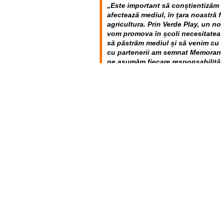
„Este important să conștientizăm 
afectează mediul, în țara noastră f
agricultura. Prin Verde Play, un n
vom promova în școli necesitatea 
să păstrăm mediul și să venim cu 
cu partenerii am semnat Memorand
ne asumăm fiecare responsabilită
pentru o nouă disciplină școlară; 
vor preda în instituții această disc
extinde într-un număr cât mai mar
Play. Vă încurajez să susținem imp
să încurajăm elevii să participe în
care dezvoltă competențe de lucru
soluții și inovare, astfel să-și g
un rost în viață.”
Andrew Segars, Șef-adjunct interi
Play va contribui la educarea elev
modul în care aceștia pot contrib
verzi, să aibă o viață care să resp
investească în comunități verzi. E
inovatoare pentru crearea unui vi
la oricine și de oriunde. USAID î
ajuta Moldova să se integreze mai