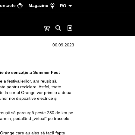
ontacte
Magazine
RO
06.09.2023
ție de senzație a Summer Fest
 a festivalierilor, am reușit să
te pentru reciclare. Astfel, toate
e la cortul Orange vor primi o a doua
unor noi dispozitive electrice și
au reușit să parcurgă peste 230 de km pe
Garmin, pedalând „virtual” pe traseele
lui Orange care au ales să facă fapte