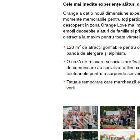
Cele mai inedite experiențe alături 
Orange a dat o nouă dimensiune experie
momente memorabile pentru toți particip
descoperit în zona Orange Love mai mult
emoții deosebite alături de familie și p
distracția la maxim pentru toate vârstel
2
120 m
de atracții gonflabile pentru c
bandă de alergare și alpinism.
O oază de relaxare și socializare îna
de comunicare au socializat offline cu
telefoanele pentru a surprinde secven
Tatuaje temporare care marchează emo
verii.