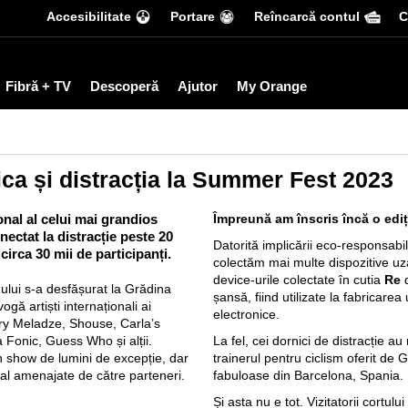
Accesibilitate
Portare
Reîncarcă contul
С
Fibră + TV
Descoperă
Ajutor
My Orange
ca și distracția la Summer Fest 2023
nal al celui mai grandios
Împreună am înscris încă o edi
nectat la distracție peste 20
Datorită implicării eco-responsabile
 circa 30 mii de participanți.
colectăm mai multe dispozitive uza
device-urile colectate în cutia
Re
d
ului s-a desfășurat la Grădina
șansă, fiind utilizate la fabricarea 
gă artiști internaționali ai
electronice.
ery Meladze, Shouse, Carla’s
 Fonic, Guess Who și alții.
La fel, cei dornici de distracție 
 show de lumini de excepție, dar
trainerul pentru ciclism oferit de 
ial amenajate de către parteneri.
fabuloase din Barcelona, Spania.
Și asta nu e tot. Vizitatorii cortu