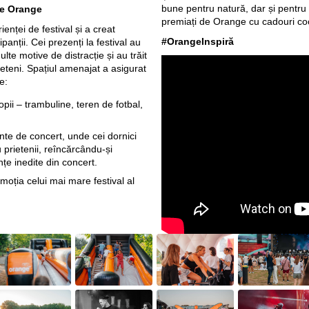
bune pentru natură, dar și pentru
de Orange
premiați de Orange cu cadouri co
nței de festival și a creat
#OrangeInspiră
anții. Cei prezenți la festival au
e motive de distracție și au trăit
rieteni. Spațiul amenajat a asigurat
e:
opii – trambuline, teren de fotbal,
inte de concert, unde cei dornici
 prietenii, reîncărcându-și
țe inedite din concert.
ția celui mai mare festival al