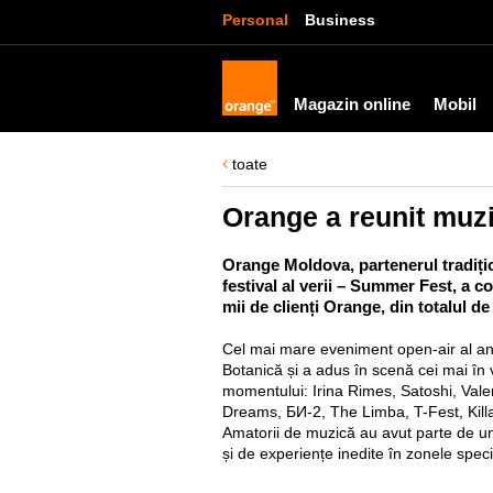
Personal
Business
Magazin online
Mobil
toate
Orange a reunit muzi
Orange Moldova, partenerul tradițio
festival al verii – Summer Fest, a co
mii de clienți Orange, din totalul de
Cel mai mare eveniment open-air al an
Botanică și a adus în scenă cei mai în vo
momentului: Irina Rimes, Satoshi, Val
Dreams, БИ-2, The Limba, T-Fest, Killa
Amatorii de muzică au avut parte de un
și de experiențe inedite în zonele spec