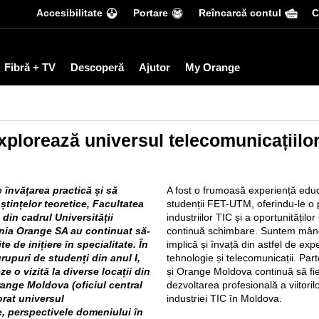
Accesibilitate
Portare
Reîncarcă contul
С
Fibră + TV
Descoperă
Ajutor
My Orange
plorează universul telecomunicațiilor
 învățarea practică și să
A fost o frumoasă experiență educa
ștințelor teoretice, Facultatea
studenții FET-UTM, oferindu-le o
din cadrul Universității
industriilor TIC și a oportunitățil
nia Orange SA au continuat să-
continuă schimbare. Suntem mândr
e de inițiere în specialitate. În
implică și învață din astfel de exp
rupuri de studenți din anul I,
tehnologie și telecomunicații. Pa
e o vizită la diverse locații din
și Orange Moldova continuă să fie 
ange Moldova (oficiul central
dezvoltarea profesională a viitoril
orat universul
industriei TIC în Moldova.
le, perspectivele domeniului în