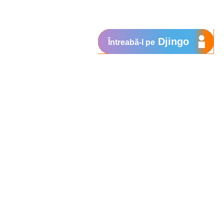
Djingo
Întreabă-l pe
Suport
My Orange
Ajutor