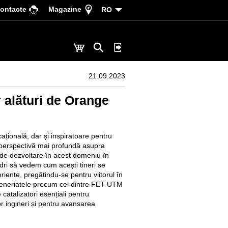
ontacte
Magazine
RO
21.09.2023
 alături de Orange
țională, dar și inspiratoare pentru
 perspectivă mai profundă asupra
or de dezvoltare în acest domeniu în
i să vedem cum acești tineri se
eriențe, pregătindu-se pentru viitorul în
rteneriatele precum cel dintre FET-UTM
catalizatori esențiali pentru
or ingineri și pentru avansarea