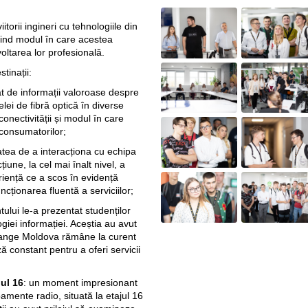
itorii ingineri cu tehnologiile din
uind modul în care acestea
voltarea lor profesională.
stinații:
iat de informații valoroase despre
ei de fibră optică în diverse
conectivității și modul în care
 consumatorilor;
tatea de a interacționa cu echipa
une, la cel mai înalt nivel, a
riență ce a scos în evidență
ncționarea fluentă a serviciilor;
ului le-a prezentat studenților
iei informației. Aceștia au avut
ange Moldova rămâne la curent
 constant pentru a oferi servicii
ul 16
: un moment impresionant
ipamente radio, situată la etajul 16