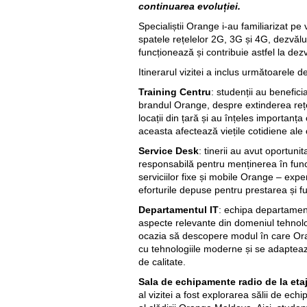
continuarea evoluției.
Specialiștii Orange i-au familiarizat pe vi
spatele rețelelor 2G, 3G și 4G, dezvăl
funcționează și contribuie astfel la dez
Itinerarul vizitei a inclus următoarele de
Training Centru
: studenții au benefic
brandul Orange, despre extinderea rețel
locații din țară și au înțeles importanța 
aceasta afectează viețile cotidiene ale
Service Desk
: tinerii au avut oportuni
responsabilă pentru menținerea în funcți
serviciilor fixe și mobile Orange – expe
eforturile depuse pentru prestarea și fu
Departamentul IT
: echipa departament
aspecte relevante din domeniul tehnolog
ocazia să descopere modul în care Or
cu tehnologiile moderne și se adaptează
de calitate.
Sala de echipamente radio de la etaj
al vizitei a fost explorarea sălii de ech