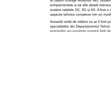
al clădirii Orange Moldova. Aici, studen
echipamentele și să afle detalii intere
susține rețelele 2G, 3G și 4G. A fost o
aspecte tehnice complexe într-un medi
Această vizită de inițiere nu ar fi fost po
specialiștilor din Departamentul Tehn
exprimăm recunoștința noastră față d
LAPICUS, Serghei TÎRZIU, Andrei CEB
GĂLUȘCĂ și Andrei DOLGHIER – pentru e
cunoștințele și experiența cu studenții n
Util
Despre Orange Moldova
ISO