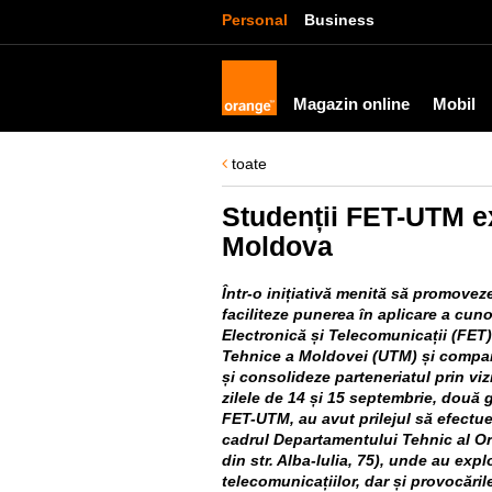
Personal
Business
Magazin online
Mobil
toate
Studenții FET-UTM ex
Moldova
Într-o inițiativă menită să promoveze
faciliteze punerea în aplicare a cuno
Electronică și Telecomunicații (FET) 
Tehnice a Moldovei (UTM) și compa
și consolideze parteneriatul prin vizit
zilele de 14 și 15 septembrie, două g
FET-UTM, au avut prilejul să efectuez
cadrul Departamentului Tehnic al Or
din str. Alba-Iulia, 75), unde au expl
telecomunicațiilor, dar și provocări