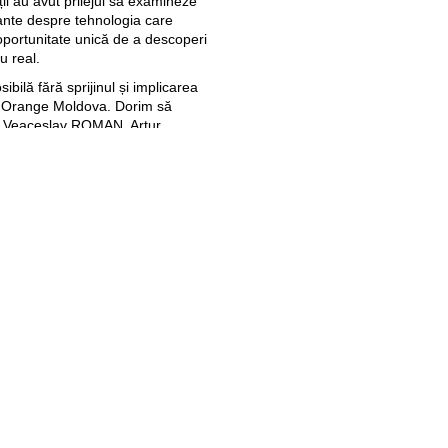
ții au avut prilejul să examineze
sante despre tehnologia care
 oportunitate unică de a descoperi
u real.
sibilă fără sprijinul și implicarea
ic Orange Moldova. Dorim să
e Veaceslav ROMAN, Artur
AN, Ruslan VÎLCU, Nicolae
forturile lor de a-și împărtăși
oștri.
Pagini web
Informaţii legale
my.orange.md
Condiţii contractuale
Magazin online
Documente necesare