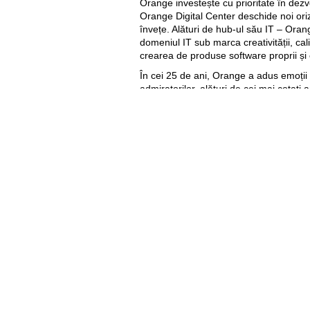
Orange investește cu prioritate în dezvo
Orange Digital Center deschide noi oriz
învețe. Alături de hub-ul său IT – Or
domeniul IT sub marca creativității, calită
crearea de produse software proprii și 
În cei 25 de ani, Orange a adus emoții ir
admiratorilor, alături de cei mai cotați ar
precum: Dan Balan, David Guetta, Sco
Buuren, Above and Beyond, Andrew Ray
25 GB cadou de aniversare pentru cl
Cu ocazia aniversării celor 25 de ani, 
surprize pentru clienții săi.
25 GB cadou de aniversare
poate fi 
Orange, prin aplicația My Orange, pân
Internet cadou este valabil 25 zile din 
orange.md/25ani
.