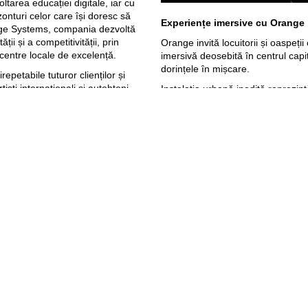
ltarea educației digitale, iar cu
onturi celor care își doresc să
Experiențe imersive cu Orange
ange Systems, compania dezvoltă
ții și a competitivității, prin
Orange invită locuitorii și oaspeți
centre locale de excelență.
imersivă deosebită în centrul capi
dorințele în mișcare.
epetabile tuturor clienților și
tiști internaționali și autohtoni
Instalația urbană inedită reprezint
rpions, The Prodigy, Armin van
vizitată în zilele de 12, 13 și 14
el, Modern Talking etc.
Doga din centrul Chișinăului, la i
ienții Orange
De 25 de ani, dorințele tale ne 
inspiri.
Orange a pregătit mai multe
#Orange25ani
activat de către orice client mobil
ă pe 15 noiembrie 2023. Traficul
momentul activării. Detalii pe