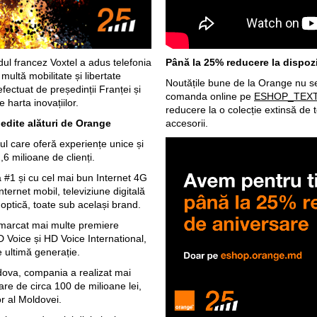
dul francez Voxtel a adus telefonia
Până la 25% reducere la dispozi
ultă mobilitate și libertate
Noutățile bune de la Orange nu se 
efectuat de președinții Franței și
comanda online pe
ESHOP_TEX
 harta inovațiilor.
reducere la o colecție extinsă de t
nedite alături de Orange
accesorii.
l care oferă experiențe unice și
,6 milioane de clienți.
#1 și cu cel mai bun Internet 4G
nternet mobil, televiziune digitală
ă optică, toate sub același brand.
 marcat mai multe premiere
 Voice și HD Voice International,
e ultimă generație.
dova, compania a realizat mai
are de circa 100 de milioane lei,
or al Moldovei.