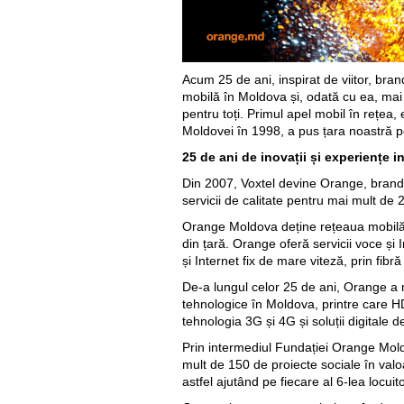
Acum 25 de ani, inspirat de viitor, bran
mobilă în Moldova și, odată cu ea, mai m
pentru toți. Primul apel mobil în rețea, 
Moldovei în 1998, a pus țara noastră pe
25 de ani de inovații și experiențe i
Din 2007, Voxtel devine Orange, brandu
servicii de calitate pentru mai mult de 2
Orange Moldova deține rețeaua mobilă 
din țară. Orange oferă servicii voce și I
și Internet fix de mare viteză, prin fibr
De-a lungul celor 25 de ani, Orange a
tehnologice în Moldova, printre care HD
tehnologia 3G și 4G și soluții digitale d
Prin intermediul Fundației Orange Mol
mult de 150 de proiecte sociale în valo
astfel ajutând pe fiecare al 6-lea locuit