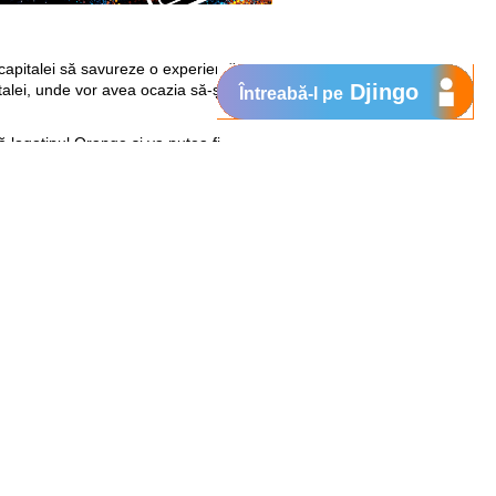
i capitalei să savureze o experiență
Djingo
talei, unde vor avea ocazia să-și pună
Întreabă-l pe
ă logotipul Orange și va putea fi
 octombrie, pe strada pietonală Eugen
ntersecția cu strada Constantin Tănase.
mișcă înainte.
Îți mulțumim că ne