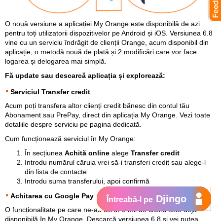
O nouă versiune a aplicației My Orange este disponibilă de azi
pentru toți utilizatorii dispozitivelor pe Android și iOS. Versiunea 6.8
vine cu un serviciu îndrăgit de clienții Orange, acum disponibil din
aplicație, o metodă nouă de plată și 2 modificări care vor face
logarea și delogarea mai simplă.
Fă update sau descarcă aplicația și explorează:
Serviciul Transfer credit
Acum poți transfera altor clienți credit bănesc din contul tău
Abonament sau PrePay, direct din aplicația My Orange. Vezi toate
detaliile despre serviciu
pe pagina dedicată
.
Cum funcționează serviciul în My Orange:
În secțiunea
Achită online
alege
Transfer credit
Introdu numărul căruia vrei să-i transferi credit sau alege-l
din lista de contacte
Introdu suma transferului, apoi confirmă
Achitarea cu Google Pay
Djingo
Întreabă-l pe
O funcționalitate pe care ne-au cerut-o mii de clienți este deja
disponibilă în My Orange. Descarcă versiunea 6.8 și vei putea