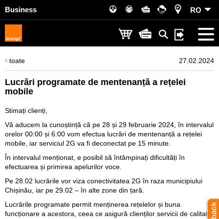
Business
RO
toate
27.02.2024
Lucrări programate de mentenanță a rețelei
mobile
Stimați clienți,
Vă aducem la cunoștință că pe 28 și 29 februarie 2024, în intervalul
orelor 00:00 și 6:00 vom efectua lucrări de mentenanță a rețelei
mobile, iar serviciul 2G va fi deconectat pe 15 minute.
În intervalul menționat, e posibil să întâmpinați dificultăți în
efectuarea și primirea apelurilor voce.
Pe 28.02 lucrările vor viza conectivitatea 2G în raza municipiului
Chișinău, iar pe 29.02 – în alte zone din țară.
Lucrările programate permit menținerea rețelelor și buna
funcționare a acestora, ceea ce asigură clienților servicii de calitate