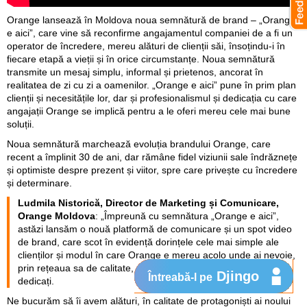
Orange lansează în Moldova noua semnătură de brand – „Orange
e aici”, care vine să reconfirme angajamentul companiei de a fi un
operator de încredere, mereu alături de clienții săi, însoțindu-i în
fiecare etapă a vieții și în orice circumstanțe. Noua semnătură
transmite un mesaj simplu, informal și prietenos, ancorat în
realitatea de zi cu zi a oamenilor. „Orange e aici” pune în prim plan
clienții și necesitățile lor, dar și profesionalismul și dedicația cu care
angajații Orange se implică pentru a le oferi mereu cele mai bune
soluții.
Noua semnătură marchează evoluția brandului Orange, care
recent a împlinit 30 de ani, dar rămâne fidel viziunii sale îndrăznețe
și optimiste despre prezent și viitor, spre care privește cu încredere
și determinare.
Ludmila Nistorică, Director de Marketing și Comunicare,
Orange Moldova
: „Împreună cu semnătura „Orange e aici”,
astăzi lansăm o nouă platformă de comunicare și un spot video
de brand, care scot în evidență dorințele cele mai simple ale
clienților și modul în care Orange e mereu acolo unde ai nevoie,
prin rețeaua sa de calitate, serviciile oferite și oamenii săi
Djingo
Întreabă-l pe
dedicați.
Ne bucurăm să îi avem alături, în calitate de protagoniști ai noului