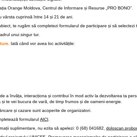
ția Orange Moldova, Centrul de Informare și Resurse „PRO BONO”.
 cu vârsta cuprinsă între 14 și 21 de ani.
biect, te rugăm să completezi formularul de participare și să selectezi t
cadrul unui singur tur.
 ture.
Iată când vor avea loc activitățile:
e a învăța, interacționa și contribui în mod activ la dezvoltarea ta pers
ră și te vei bucura de vară, de timp frumos și de oameni-energie.
 mâncare și cazare sunt acoperite de organizatori.
mpletează formularul
AICI
.
rmații suplimentare, nu ezita să apelezi:
0 (68) 041682
,
doloscan.prob
drul proiectului UNICEF „Promovarea mecanismelor de participare a elevi