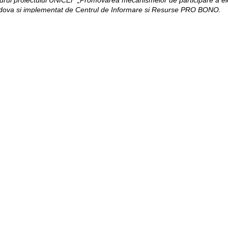
ldova și implementat de Centrul de Informare și Resurse PRO BONO.
Pagini web
Informaţii legale
my.orange.md
Condiţii contractuale
Magazin online
Documente necesare
Termeni utilizare magazin onlin
cybersecurity.orange.md
Condiții procurare dispozitive
systems.orange.md
Date personale
csr.orange.md
Indicatori de calitate
fundatia.orange.md
Interconectare şi acces
digitalcenter.orange.md
Pagina Furnizorului
service.orange.md
Alte informaţii