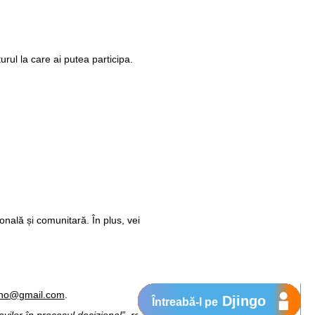
urul la care ai putea participa.
onală și comunitară. În plus, vei
ono@gmail.com
.
Djingo
Întreabă-l pe
lor în procesul decizional”, realizat