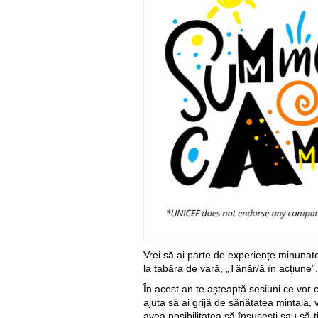
Vrei să ai parte de experiențe minunate, al
la tabăra de vară, „Tânăr/ă în acțiune”.
În acest an te așteaptă sesiuni ce vor co
ajuta să ai grijă de sănătatea mintală, v
avea posibilitatea să însușești sau să-ți 