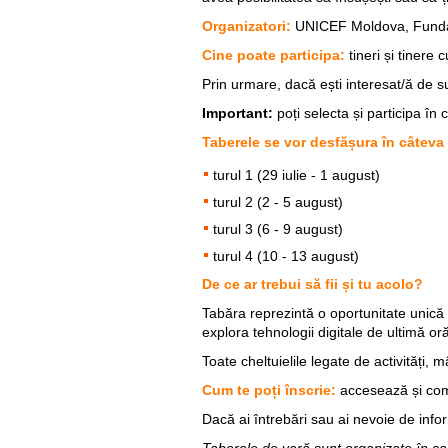
Organizatori:
UNICEF Moldova, Funda
Cine poate participa:
tineri și tinere
Prin urmare, dacă ești interesat/ă de su
Important:
poți selecta și participa în 
Taberele se vor desfășura în câteva
turul 1 (29 iulie - 1 august)
turul 2 (2 - 5 august)
turul 3 (6 - 9 august)
turul 4 (10 - 13 august)
De ce ar trebui să fii și tu acolo?
Tabăra reprezintă o oportunitate unică d
explora tehnologii digitale de ultimă o
Toate cheltuielile legate de activități,
Cum te poți înscrie:
accesează și co
Dacă ai întrebări sau ai nevoie de info
Taberele de vară sunt organizate în ca