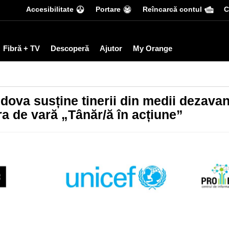
Accesibilitate
Portare
Reîncarcă contul
С
Fibră + TV
Descoperă
Ajutor
My Orange
ova susține tinerii din medii dezavant
ra de vară „Tânăr/ă în acțiune”