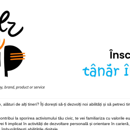
ături de alți tineri? Îți dorești să-ți dezvolți noi abilități și să petreci ti
ntribui la sporirea activismului tău civic, te vei familiariza cu valorile e
ei fi implicat în activități de dezvoltare personală și orientare în carieră
îmbunătățești abilitățile digitale.