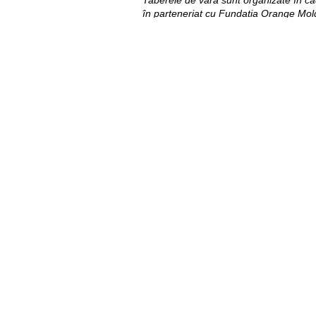
în parteneriat cu Fundația Orange Mo
Util
Despre Orange Moldova
ISO
Cod de etică
Cariera
Magazine
Magazinul mobil Orange
Semnătura Mobilă