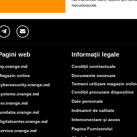
necunoscute.
Pagini web
Informaţii legale
my.orange.md
Condiţii contractuale
Magazin online
Documente necesare
Termeni utilizare magazin onlin
cybersecurity.orange.md
Condiții procurare dispozitive
systems.orange.md
Date personale
csr.orange.md
Indicatori de calitate
fundatia.orange.md
Interconectare şi acces
digitalcenter.orange.md
Pagina Furnizorului
service.orange.md