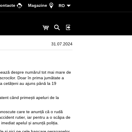
ontacte
Magazine
RO
31.07.2024
ionează despre numărul tot mai mare de
scrocilor. Doar în prima jumătate a
a cetățeni au ajuns până la 19
i atent când primești apeluri de la
noscute care te anunță că o rudă
accident rutier, iar pentru a o scăpa de
imediat apelul și anunță poliția.
le și nici pe cele bancare persoanelor