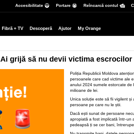
Accesibilitate
Portare
Reîncarcă contul
С
Fibră + TV
Descoperă
Ajutor
My Orange
 Ai grijă să nu devii victima escrocilor
Poliția Republicii Moldova atenț
persoanele care cad victime ale e
anului 2024 sumele estorcate de l
milioane de lei.
Unica soluție este să fii vigilent ș
persoane pe care nu le știi.
Dacă ești sunat de persoane necu
apropiată a fost implicată într-un 
pedeapsă ți se cer bani, întrerupe 
Nu transmite bani, datele persona