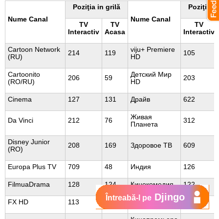
Poziţia in grilă
Poziţia in
Nume Canal
Nume Canal
TV
TV
TV
Interactiv
Acasa
Interactiv
Cartoon Network
viju+ Premiere
214
119
105
(RU)
HD
Cartoonito
Детский Мир
206
59
203
(RO/RU)
HD
Cinema
127
131
Драйв
622
Живая
Da Vinci
212
76
312
Планета
Disney Junior
208
169
Здоровое ТВ
609
(RO)
Europa Plus TV
709
48
Индия
126
FilmuaDrama
128
124
Кинокомедия
122
Djingo
Întreabă-l pe
FX HD
113
62
Киномикс
117