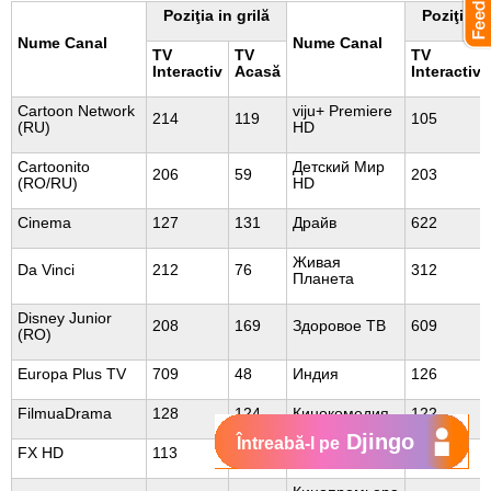
Poziţia in grilă
Poziţia in
Nume Canal
Nume Canal
TV
TV
TV
Interactiv
Acasă
Interactiv
Cartoon Network
viju+ Premiere
214
119
105
(RU)
HD
Cartoonito
Детский Мир
206
59
203
(RO/RU)
HD
Cinema
127
131
Драйв
622
Живая
Da Vinci
212
76
312
Планета
Disney Junior
208
169
Здоровое ТВ
609
(RO)
Europa Plus TV
709
48
Индия
126
FilmuaDrama
128
124
Кинокомедия
122
Djingo
Întreabă-l pe
FX HD
113
62
Киномикс
117