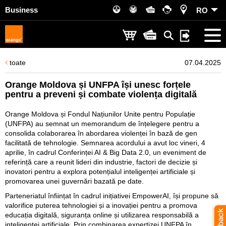
Business
RO
toate
07.04.2025
Orange Moldova și UNFPA își unesc forțele
pentru a preveni și combate violența digitală
Orange Moldova și Fondul Națiunilor Unite pentru Populație
(UNFPA) au semnat un memorandum de înțelegere pentru a
consolida colaborarea în abordarea violenței în bază de gen
facilitată de tehnologie. Semnarea acordului a avut loc vineri, 4
aprilie, în cadrul Conferinței AI & Big Data 2.0, un eveniment de
referință care a reunit lideri din industrie, factori de decizie și
inovatori pentru a explora potențialul inteligenței artificiale și
promovarea unei guvernări bazată pe date.
Parteneriatul înființat în cadrul inițiativei EmpowerAI, își propune să
valorifice puterea tehnologiei și a inovației pentru a promova
educația digitală, siguranța online și utilizarea responsabilă a
inteligenței artificiale. Prin combinarea expertizei UNFPA în