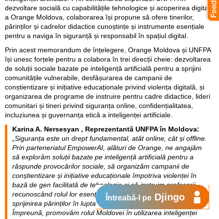
dezvoltare socială cu capabilitățile tehnologice și acoperirea digitală
a Orange Moldova, colaborarea își propune să ofere tinerilor,
părinților și cadrelor didactice cunoștințe și instrumente esențiale
pentru a naviga în siguranță și responsabil în spațiul digital.
Prin acest memorandum de înțelegere, Orange Moldova și UNFPA
își unesc forțele pentru a colabora în trei direcții cheie: dezvoltarea
de soluții sociale bazate pe inteligență artificială pentru a sprijini
comunitățile vulnerabile, desfășurarea de campanii de
conștientizare și inițiative educaționale privind violența digitală, și
organizarea de programe de instruire pentru cadre didactice, lideri
comunitari și tineri privind siguranța online, confidențialitatea,
incluziunea și guvernanța etică a inteligenței artificiale.
Karina A. Nersesyan , Reprezentantă UNFPA în Moldova:
„Siguranța este un drept fundamental, atât online, cât și offline.
Prin parteneriatul EmpowerAI, alături de Orange, ne angajăm
să explorăm soluții bazate pe inteligență artificială pentru a
răspunde provocărilor sociale, să organizăm campanii de
conștientizare și inițiative educaționale împotriva violenței în
bază de gen facilitată de tehnologie și să instruim profesorii,
recunoscând rolul lor esențial în educarea adolescenților și
Djingo
Întreabă-l pe
sprijinirea părinților în lupta împotriva violenței digitale.
Împreună, promovăm rolul Moldovei în utilizarea inteligenței