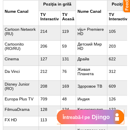
Poziţia in grilă
Poziţia in
Nume Canal
Nume Canal
TV
TV
TV
Interactiv
Acasă
Interactiv
Cartoon Network
viju+ Premiere
214
119
105
(RU)
HD
Cartoonito
Детский Мир
206
59
203
(RO/RU)
HD
Cinema
127
131
Драйв
622
Живая
Da Vinci
212
76
312
Планета
Disney Junior
208
169
Здоровое ТВ
609
(RO)
Europa Plus TV
709
48
Индия
126
FilmuaDrama
128
124
Кинокомедия
122
Djingo
Întreabă-l pe
FX HD
113
62
Киномикс
117