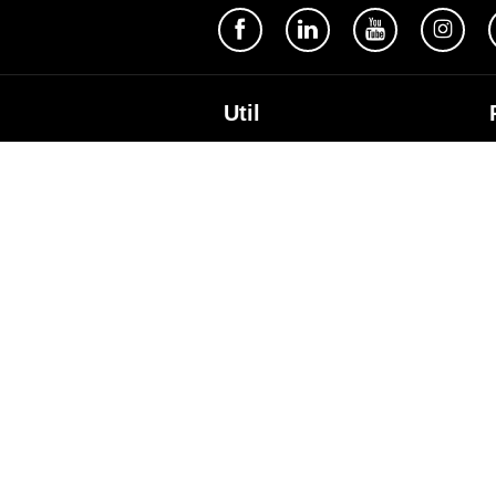
Util
Despre Orange Moldova
ISO
Cod de etică
Cariera
Magazine
Magazinul mobil Orange
Semnătura Mobilă
Contacte
A