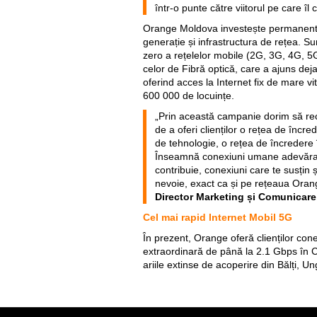
într-o punte către viitorul pe care î
Orange Moldova investește permanent î
generație și infrastructura de rețea. Sun
zero a rețelelor mobile (2G, 3G, 4G, 5G
celor de Fibră optică, care a ajuns dej
oferind acces la Internet fix de mare vi
600 000 de locuințe.
„Prin această campanie dorim să r
de a oferi clienților o rețea de încre
de tehnologie, o rețea de încredere
Înseamnă conexiuni umane adevărat
contribuie, conexiuni care te susțin 
nevoie, exact ca și pe rețeaua Oran
Director Marketing și Comunicar
Cel mai rapid Internet Mobil 5G
În prezent, Orange oferă clienților con
extraordinară de până la 2.1 Gbps în C
ariile extinse de acoperire din Bălți, U