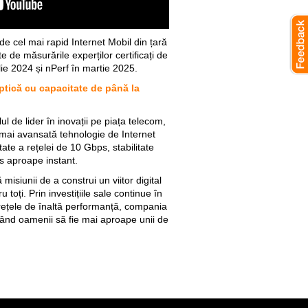
e cel mai rapid Internet Mobil din țară
 de măsurările experților certificați de
ie 2024 și nPerf în martie 2025.
ptică cu capacitate de până la
l de lider în inovații pe piața telecom,
mai avansată tehnologie de Internet
te a rețelei de 10 Gbps, stabilitate
s aproape instant.
siunii de a construi un viitor digital
 toți. Prin investițiile sale continue în
 rețele de înaltă performanță, compania
utând oamenii să fie mai aproape unii de