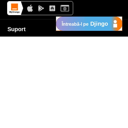
Djingo
Întreabă-l pe
Suport
My Orange
Ajutor
e
New
Orange Chat
Orange Service
Modele de cereri
Cum depui o reclamaţie
Protejează-te de fraude
Notifică o infracţiune
Politica de confidențialitate