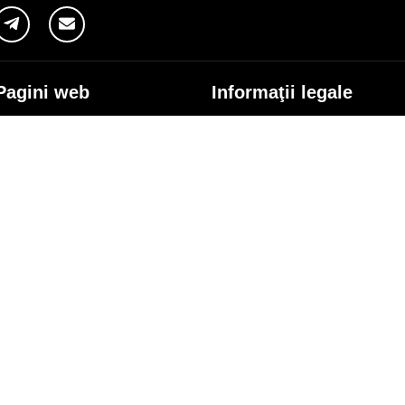
Pagini web
Informaţii legale
my.orange.md
Condiţii contractuale
Magazin online
Documente necesare
Termeni utilizare magazin onlin
cybersecurity.orange.md
Condiții procurare dispozitive
systems.orange.md
Date personale
csr.orange.md
Indicatori de calitate
fundatia.orange.md
Interconectare şi acces
digitalcenter.orange.md
Pagina Furnizorului
service.orange.md
Alte informaţii
coperire rețea
Responsabilitate Socială