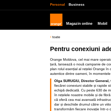
Personal
Business
Magazin online
Mobil
toate
Pentru conexiuni ade
Orange Moldova, cel mai mare operator 
țară, lansează o nouă campanie de co
plan rolul esențial al rețelei Orange în
autentice dintre oameni, în momentele i
Olga SURUGIU, Director General,
fiecărei conexiuni stabile și rapide st
echipă dedicată. Cu peste 630 de mil
în rețelele noastre mobile și de fib
că oferă cea mai avansată infrastruc
dar și deschide drumul către un viito
transformăm fiecare inovație într-o 