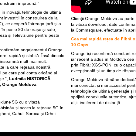
l construim împreună.”
n inovații, tehnologie de ultimă
t investiții în construirea de la
Clienții Orange Moldova au parte d
), ce acoperă întreaga țară și a
la viteza download, date confirmate
a în peste 90 de orașe și sate,
la Commsquare, efectuate în april
teză și Televiziune pentru peste
Cea mai rapidă rețea de Fibră o
10 Gbps
econfirmăm angajamentul Orange
Orange își reconfirmă constant rolu
dere, rapidă și stabilă. Însă dincolo
iar recent a adus în Moldova cea 
 înseamnă mult mai mult.
prin Fibră: XGS-PON, cu o capacita
e la care rețeaua noastră
excepțională și un timp de răspun
și pe care poți conta oricând ai
ge.”,
Ludmila NISTORICĂ,
Orange Moldova rămâne dedicată mi
e, Orange Moldova
mai conectat și mai accesibil pentru
tehnologie de ultimă generație și
sprijină conexiunile autentice, aj
exiune 5G cu o viteză
alții, indiferent de distanță.
hișinău și acces la rețeaua 5G în
ngheni, Cahul, Soroca și Orhei.