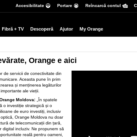
Accesibilitate
Portare
Reîncarcă contul
С
Fibră + TV
Descoperă
Ajutor
My Orange
vărate, Orange e aici
de servicii de conectivitate din
municare. Aceasta pune în prim
 crearea și menținerea legăturilor
mportante ale vieții.
 Orange Moldova:
„În spatele
ă o investiție strategică și o
ioane de euro investiți, inclusiv
ră optică, Orange Moldova nu doar
tură de telecomunicații din țară,
r digital incluziv. Ne propunem să
oportunitate reală pentru oameni,